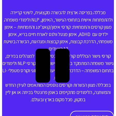
מכללה בפריסה ארצית להכשרה מקצועית, לשינוי קריירה
ולהתפתחות אישית בתחומי הגישור, האימון, NLP ולימודי משפחה.
מגוון קורסים והתמחויות: קורסי אימון/קואצ’ינג והתמחויות – אימון
ילדים עם ADHD, אימון מנטל וולנס לאורח חיים בריא, אימון
משפחתי, הדרכת קבוצות, אימון קבוצות ומנהיגות, הכשרה בשיטת
12 הצעדים.
קורסי גישור הכוללים קורס גישור בסיסי, גישור למנהלים בכירים,
גישור משפחה המתמקד בגירושין, גישור עסקי, קורסי NLP ולימודים
בתחום המשפחה – הדרכת הורים וייעוץ וגישור זוגי וקורס מטפלי LI-
CBT.
במכללה מגוון הכשרות וקורסים נוספים המותאמים לעידן החדש
והמשתנה, הלימודים מתקיימים באופן פרונטלי בכיתה או און ליין
במקוון, מכל מקום בארץ ובעולם.