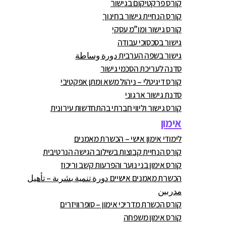
קורס פרקטיקום בגישור
קורס הנחיית גישור בחינוך
קורס גישור ומו”מ עסקי
גישור בסכסוכי עבודה
גישור בשפה הערבית دورة وساطة
סדנה לעריכת הסכמי גישור
קורס דיגיטלי – ניהול משא ומתן אפקטיבי
סדנת גישור ארגוני
קורס גישור וליווי חברתי בהתחדשות עירונית
אימון
לימודי אימון אישי – הכשרת מאמנים
קורס הנחיית קבוצות בשילוב הגישה הנרטיבית
קורס אימון בני נוער והפרעות קשב וריכוז
הכשרת מאמנים אישיים دورة تنمية بشرية – تأهيل
مدربين
קורס הכשרת מדריכי אימון – סופרוויזרים
קורס אימון משפחה