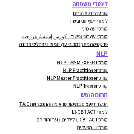
לימודי משפחה
קורס הדרכת הורים
לימודי ייעוץ זוגי וגישור
קורס ייעוץ מיני
קורס ייעוץ זוגי וגישור – كورس إستشارة زوجية
פרקטיקה מתקדמת בייעוץ זוגי וליווי תהליכי פרידה
NLP
קורס NLP – MSM EXPERT
קורס NLP Practitioner
קורס NLP Master Practitioner
קורס NLP Trainer
תחום הנפש
הכשרת יועצים במיקוד טראומה והתמכרויות T.A.C
לימודי LI-CBT ACT
קורס LICBT ACT לילדים, נוער והוריהם
קורס 12 הצעדים