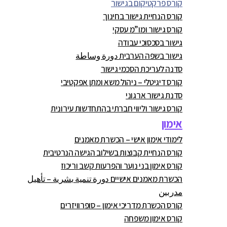
קורס פרקטיקום בגישור
קורס הנחיית גישור בחינוך
קורס גישור ומו”מ עסקי
גישור בסכסוכי עבודה
גישור בשפה הערבית دورة وساطة
סדנה לעריכת הסכמי גישור
קורס דיגיטלי – ניהול משא ומתן אפקטיבי
סדנת גישור ארגוני
קורס גישור וליווי חברתי בהתחדשות עירונית
אימון
לימודי אימון אישי – הכשרת מאמנים
קורס הנחיית קבוצות בשילוב הגישה הנרטיבית
קורס אימון בני נוער והפרעות קשב וריכוז
הכשרת מאמנים אישיים دورة تنمية بشرية – تأهيل
مدربين
קורס הכשרת מדריכי אימון – סופרוויזרים
קורס אימון משפחה