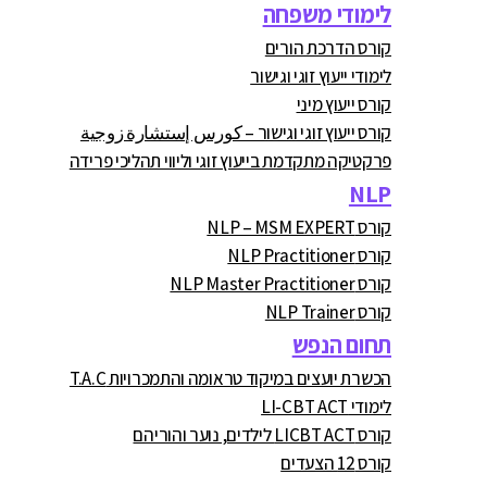
לימודי משפחה
קורס הדרכת הורים
לימודי ייעוץ זוגי וגישור
קורס ייעוץ מיני
קורס ייעוץ זוגי וגישור – كورس إستشارة زوجية
פרקטיקה מתקדמת בייעוץ זוגי וליווי תהליכי פרידה
NLP
קורס NLP – MSM EXPERT
קורס NLP Practitioner
קורס NLP Master Practitioner
קורס NLP Trainer
תחום הנפש
הכשרת יועצים במיקוד טראומה והתמכרויות T.A.C
לימודי LI-CBT ACT
קורס LICBT ACT לילדים, נוער והוריהם
קורס 12 הצעדים