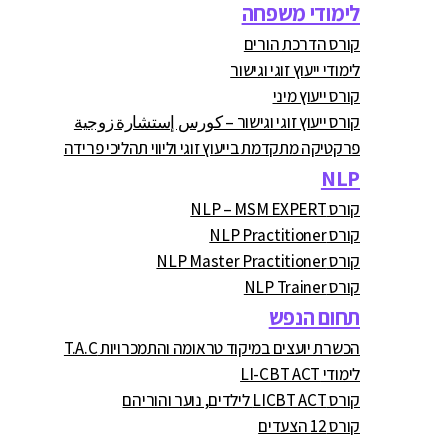
לימודי משפחה
קורס הדרכת הורים
לימודי ייעוץ זוגי וגישור
קורס ייעוץ מיני
קורס ייעוץ זוגי וגישור – كورس إستشارة زوجية
פרקטיקה מתקדמת בייעוץ זוגי וליווי תהליכי פרידה
NLP
קורס NLP – MSM EXPERT
קורס NLP Practitioner
קורס NLP Master Practitioner
קורס NLP Trainer
תחום הנפש
הכשרת יועצים במיקוד טראומה והתמכרויות T.A.C
לימודי LI-CBT ACT
קורס LICBT ACT לילדים, נוער והוריהם
קורס 12 הצעדים