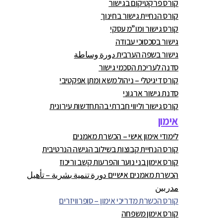
קורס פרקטיקום בגישור
קורס הנחיית גישור בחינוך
קורס גישור ומו”מ עסקי
גישור בסכסוכי עבודה
גישור בשפה הערבית دورة وساطة
סדנה לעריכת הסכמי גישור
קורס דיגיטלי – ניהול משא ומתן אפקטיבי
סדנת גישור ארגוני
קורס גישור וליווי חברתי בהתחדשות עירונית
אימון
לימודי אימון אישי – הכשרת מאמנים
קורס הנחיית קבוצות בשילוב הגישה הנרטיבית
קורס אימון בני נוער והפרעות קשב וריכוז
הכשרת מאמנים אישיים دورة تنمية بشرية – تأهيل
مدربين
קורס הכשרת מדריכי אימון – סופרוויזרים
קורס אימון משפחה