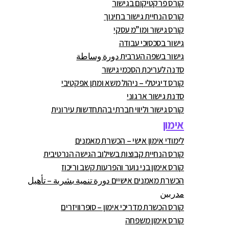
קורס פרקטיקום בגישור
קורס הנחיית גישור בחינוך
קורס גישור ומו”מ עסקי
גישור בסכסוכי עבודה
גישור בשפה הערבית دورة وساطة
סדנה לעריכת הסכמי גישור
קורס דיגיטלי – ניהול משא ומתן אפקטיבי
סדנת גישור ארגוני
קורס גישור וליווי חברתי בהתחדשות עירונית
אימון
לימודי אימון אישי – הכשרת מאמנים
קורס הנחיית קבוצות בשילוב הגישה הנרטיבית
קורס אימון בני נוער והפרעות קשב וריכוז
הכשרת מאמנים אישיים دورة تنمية بشرية – تأهيل
مدربين
קורס הכשרת מדריכי אימון – סופרוויזרים
קורס אימון משפחה