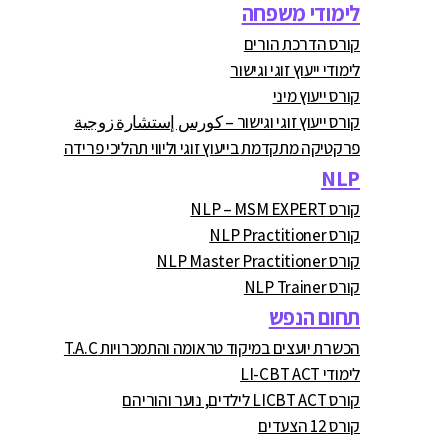
לימודי משפחה
קורס הדרכת הורים
לימודי ייעוץ זוגי וגישור
קורס ייעוץ מיני
קורס ייעוץ זוגי וגישור – كورس إستشارة زوجية
פרקטיקה מתקדמת בייעוץ זוגי וליווי תהליכי פרידה
NLP
קורס NLP – MSM EXPERT
קורס NLP Practitioner
קורס NLP Master Practitioner
קורס NLP Trainer
תחום הנפש
הכשרת יועצים במיקוד טראומה והתמכרויות T.A.C
לימודי LI-CBT ACT
קורס LICBT ACT לילדים, נוער והוריהם
קורס 12 הצעדים