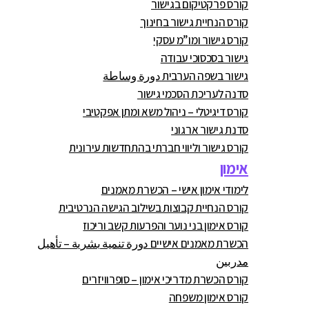
קורס פרקטיקום בגישור
קורס הנחיית גישור בחינוך
קורס גישור ומו”מ עסקי
גישור בסכסוכי עבודה
גישור בשפה הערבית دورة وساطة
סדנה לעריכת הסכמי גישור
קורס דיגיטלי – ניהול משא ומתן אפקטיבי
סדנת גישור ארגוני
קורס גישור וליווי חברתי בהתחדשות עירונית
אימון
לימודי אימון אישי – הכשרת מאמנים
קורס הנחיית קבוצות בשילוב הגישה הנרטיבית
קורס אימון בני נוער והפרעות קשב וריכוז
הכשרת מאמנים אישיים دورة تنمية بشرية – تأهيل
مدربين
קורס הכשרת מדריכי אימון – סופרוויזרים
קורס אימון משפחה