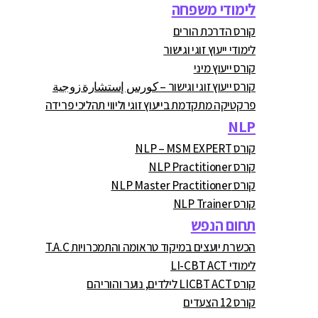
לימודי משפחה
קורס הדרכת הורים
לימודי ייעוץ זוגי וגישור
קורס ייעוץ מיני
קורס ייעוץ זוגי וגישור – كورس إستشارة زوجية
פרקטיקה מתקדמת בייעוץ זוגי וליווי תהליכי פרידה
NLP
קורס NLP – MSM EXPERT
קורס NLP Practitioner
קורס NLP Master Practitioner
קורס NLP Trainer
תחום הנפש
הכשרת יועצים במיקוד טראומה והתמכרויות T.A.C
לימודי LI-CBT ACT
קורס LICBT ACT לילדים, נוער והוריהם
קורס 12 הצעדים