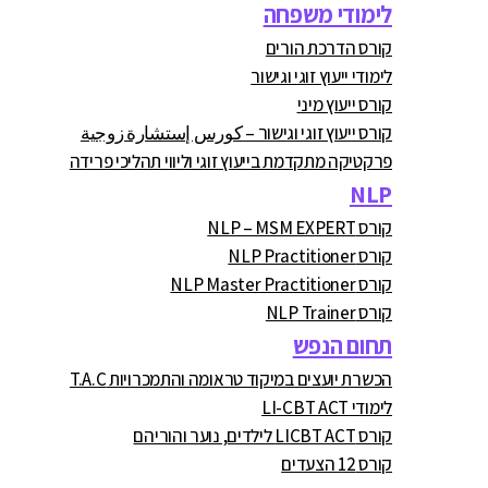
לימודי משפחה
קורס הדרכת הורים
לימודי ייעוץ זוגי וגישור
קורס ייעוץ מיני
קורס ייעוץ זוגי וגישור – كورس إستشارة زوجية
פרקטיקה מתקדמת בייעוץ זוגי וליווי תהליכי פרידה
NLP
קורס NLP – MSM EXPERT
קורס NLP Practitioner
קורס NLP Master Practitioner
קורס NLP Trainer
תחום הנפש
הכשרת יועצים במיקוד טראומה והתמכרויות T.A.C
לימודי LI-CBT ACT
קורס LICBT ACT לילדים, נוער והוריהם
קורס 12 הצעדים