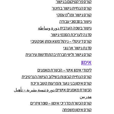
קורס פרקטיקום בגישור
קורס הנחיית גישור בחינוך
קורס גישור ומו”מ עסקי
גישור בסכסוכי עבודה
גישור בשפה הערבית دورة وساطة
סדנה לעריכת הסכמי גישור
קורס דיגיטלי – ניהול משא ומתן אפקטיבי
סדנת גישור ארגוני
קורס גישור וליווי חברתי בהתחדשות עירונית
אימון
לימודי אימון אישי – הכשרת מאמנים
קורס הנחיית קבוצות בשילוב הגישה הנרטיבית
קורס אימון בני נוער והפרעות קשב וריכוז
הכשרת מאמנים אישיים دورة تنمية بشرية – تأهيل
مدربين
קורס הכשרת מדריכי אימון – סופרוויזרים
קורס אימון משפחה