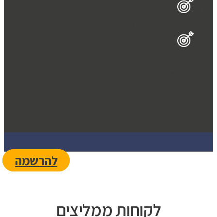
פעילות outdoor יציאה לים - VUCA
N.C.P - פיתוח ארגוני וטכנולוגי לחיזוק
השיתופיות
להרשמה
לקוחות ממליצים