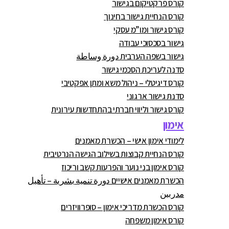
קורס פרקטיקום בגישור
קורס הנחיית גישור בחינוך
קורס גישור ומו”מ עסקי
גישור בסכסוכי עבודה
גישור בשפה הערבית دورة وساطة
סדנה לעריכת הסכמי גישור
קורס דיגיטלי – ניהול משא ומתן אפקטיבי
סדנת גישור ארגוני
קורס גישור וליווי חברתי בהתחדשות עירונית
אימון
לימודי אימון אישי – הכשרת מאמנים
קורס הנחיית קבוצות בשילוב הגישה הנרטיבית
קורס אימון בני נוער והפרעות קשב וריכוז
הכשרת מאמנים אישיים دورة تنمية بشرية – تأهيل
مدربين
קורס הכשרת מדריכי אימון – סופרוויזרים
קורס אימון משפחה