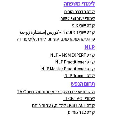
לימודי משפחה
קורס הדרכת הורים
לימודי ייעוץ זוגי וגישור
קורס ייעוץ מיני
קורס ייעוץ זוגי וגישור – كورس إستشارة زوجية
פרקטיקה מתקדמת בייעוץ זוגי וליווי תהליכי פרידה
NLP
קורס NLP – MSM EXPERT
קורס NLP Practitioner
קורס NLP Master Practitioner
קורס NLP Trainer
תחום הנפש
הכשרת יועצים במיקוד טראומה והתמכרויות T.A.C
לימודי LI-CBT ACT
קורס LICBT ACT לילדים, נוער והוריהם
קורס 12 הצעדים