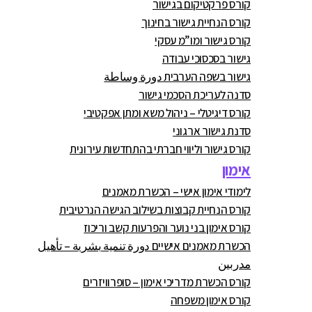
קורס פרקטיקום בגישור
קורס הנחיית גישור בחינוך
קורס גישור ומו”מ עסקי
גישור בסכסוכי עבודה
גישור בשפה הערבית دورة وساطة
סדנה לעריכת הסכמי גישור
קורס דיגיטלי – ניהול משא ומתן אפקטיבי
סדנת גישור ארגוני
קורס גישור וליווי חברתי בהתחדשות עירונית
אימון
לימודי אימון אישי – הכשרת מאמנים
קורס הנחיית קבוצות בשילוב הגישה הנרטיבית
קורס אימון בני נוער והפרעות קשב וריכוז
הכשרת מאמנים אישיים دورة تنمية بشرية – تأهيل
مدربين
קורס הכשרת מדריכי אימון – סופרוויזרים
קורס אימון משפחה