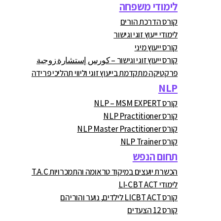
לימודי משפחה
קורס הדרכת הורים
לימודי ייעוץ זוגי וגישור
קורס ייעוץ מיני
קורס ייעוץ זוגי וגישור – كورس إستشارة زوجية
פרקטיקה מתקדמת בייעוץ זוגי וליווי תהליכי פרידה
NLP
קורס NLP – MSM EXPERT
קורס NLP Practitioner
קורס NLP Master Practitioner
קורס NLP Trainer
תחום הנפש
הכשרת יועצים במיקוד טראומה והתמכרויות T.A.C
לימודי LI-CBT ACT
קורס LICBT ACT לילדים, נוער והוריהם
קורס 12 הצעדים