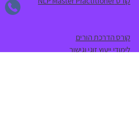
קורס NLP Master Practitioner
לימודי משפחה
קורס הדרכת הורים
לימודי ייעוץ זוגי וגישור
ארגונים
קורס גישור בארגונים
קורס פיתוח מנהלים
קורס משא ומתן
פיתוח ארגוני וניהול
סדנאות למנהלים