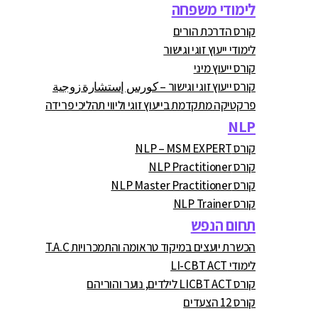
לימודי משפחה
קורס הדרכת הורים
לימודי ייעוץ זוגי וגישור
קורס ייעוץ מיני
קורס ייעוץ זוגי וגישור – كورس إستشارة زوجية
פרקטיקה מתקדמת בייעוץ זוגי וליווי תהליכי פרידה
NLP
קורס NLP – MSM EXPERT
קורס NLP Practitioner
קורס NLP Master Practitioner
קורס NLP Trainer
תחום הנפש
הכשרת יועצים במיקוד טראומה והתמכרויות T.A.C
לימודי LI-CBT ACT
קורס LICBT ACT לילדים, נוער והוריהם
קורס 12 הצעדים