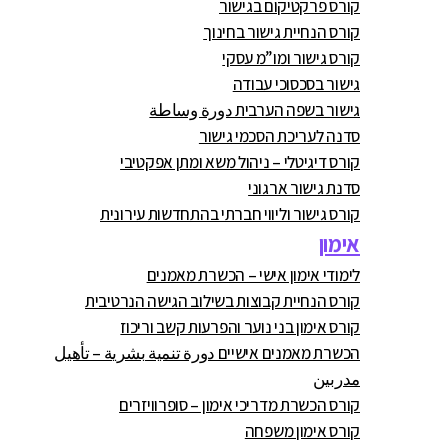
קורס פרקטיקום בגישור
קורס הנחיית גישור בחינוך
קורס גישור ומו”מ עסקי
גישור בסכסוכי עבודה
גישור בשפה הערבית دورة وساطة
סדנה לעריכת הסכמי גישור
קורס דיגיטלי – ניהול משא ומתן אפקטיבי
סדנת גישור ארגוני
קורס גישור וליווי חברתי בהתחדשות עירונית
אימון
לימודי אימון אישי – הכשרת מאמנים
קורס הנחיית קבוצות בשילוב הגישה הנרטיבית
קורס אימון בני נוער והפרעות קשב וריכוז
הכשרת מאמנים אישיים دورة تنمية بشرية – تأهيل
مدربين
קורס הכשרת מדריכי אימון – סופרוויזרים
קורס אימון משפחה