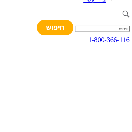
חיפוש:
1-800-366-116
תהליך הזמנת הכרטיס לכנס
השנתי של גומא גבים הושלמה
בהצלחה!
נתראה ביום רביעי 12.2.25
במתחם האושילנד בכפר סבא