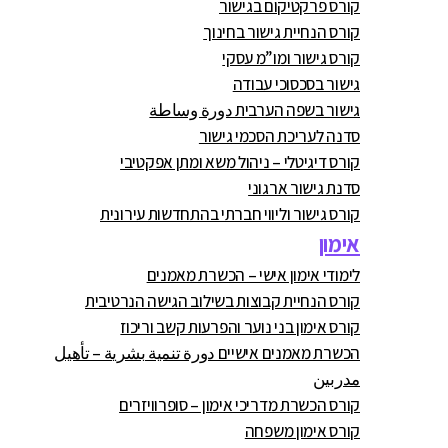
קורס פרקטיקום בגישור
קורס הנחיית גישור בחינוך
קורס גישור ומו”מ עסקי
גישור בסכסוכי עבודה
גישור בשפה הערבית دورة وساطة
סדנה לעריכת הסכמי גישור
קורס דיגיטלי – ניהול משא ומתן אפקטיבי
סדנת גישור ארגוני
קורס גישור וליווי חברתי בהתחדשות עירונית
אימון
לימודי אימון אישי – הכשרת מאמנים
קורס הנחיית קבוצות בשילוב הגישה הנרטיבית
קורס אימון בני נוער והפרעות קשב וריכוז
הכשרת מאמנים אישיים دورة تنمية بشرية – تأهيل
مدربين
קורס הכשרת מדריכי אימון – סופרוויזרים
קורס אימון משפחה