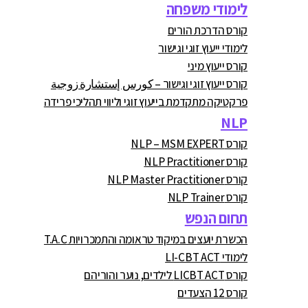
לימודי משפחה
קורס הדרכת הורים
לימודי ייעוץ זוגי וגישור
קורס ייעוץ מיני
קורס ייעוץ זוגי וגישור – كورس إستشارة زوجية
פרקטיקה מתקדמת בייעוץ זוגי וליווי תהליכי פרידה
NLP
קורס NLP – MSM EXPERT
קורס NLP Practitioner
קורס NLP Master Practitioner
קורס NLP Trainer
תחום הנפש
הכשרת יועצים במיקוד טראומה והתמכרויות T.A.C
לימודי LI-CBT ACT
קורס LICBT ACT לילדים, נוער והוריהם
קורס 12 הצעדים