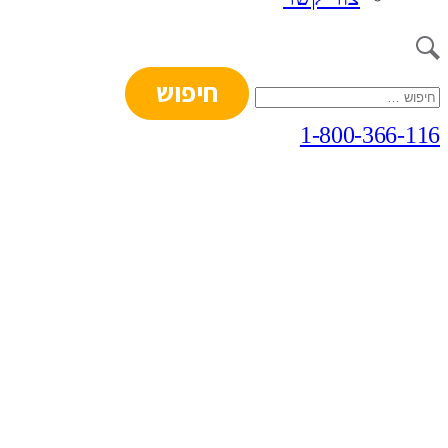
חיפוש:
1-800-366-116
תהליך הזמנת הכרטיס לכנס
מנהיגים
מחוללי שיתופיות הושלמה
בהצלחה!
נתראה ב- 01.03.23 בכפר הירוק