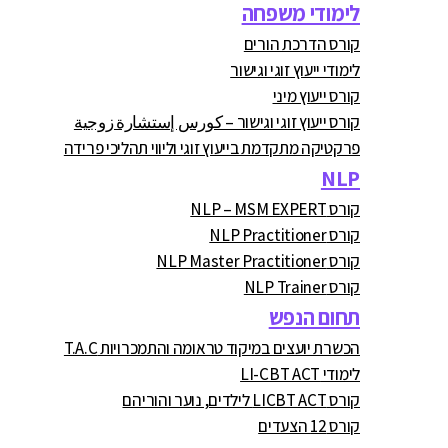
לימודי משפחה
קורס הדרכת הורים
לימודי ייעוץ זוגי וגישור
קורס ייעוץ מיני
קורס ייעוץ זוגי וגישור – كورس إستشارة زوجية
פרקטיקה מתקדמת בייעוץ זוגי וליווי תהליכי פרידה
NLP
קורס NLP – MSM EXPERT
קורס NLP Practitioner
קורס NLP Master Practitioner
קורס NLP Trainer
תחום הנפש
הכשרת יועצים במיקוד טראומה והתמכרויות T.A.C
לימודי LI-CBT ACT
קורס LICBT ACT לילדים, נוער והוריהם
קורס 12 הצעדים