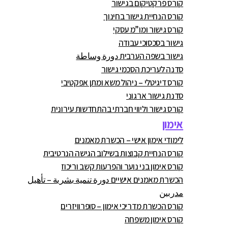
קורס פרקטיקום בגישור
קורס הנחיית גישור בחינוך
קורס גישור ומו”מ עסקי
גישור בסכסוכי עבודה
גישור בשפה הערבית دورة وساطة
סדנה לעריכת הסכמי גישור
קורס דיגיטלי – ניהול משא ומתן אפקטיבי
סדנת גישור ארגוני
קורס גישור וליווי חברתי בהתחדשות עירונית
אימון
לימודי אימון אישי – הכשרת מאמנים
קורס הנחיית קבוצות בשילוב הגישה הנרטיבית
קורס אימון בני נוער והפרעות קשב וריכוז
הכשרת מאמנים אישיים دورة تنمية بشرية – تأهيل
مدربين
קורס הכשרת מדריכי אימון – סופרוויזרים
קורס אימון משפחה