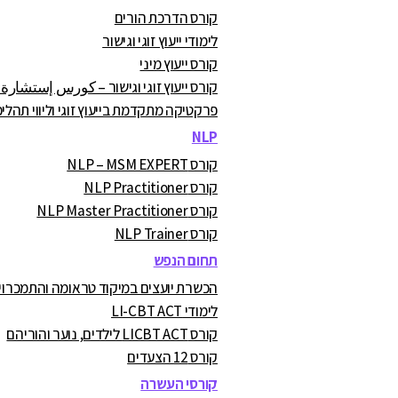
קורס הדרכת הורים
לימודי ייעוץ זוגי וגישור
קורס ייעוץ מיני
קורס ייעוץ זוגי וגישור – كورس إستشارة
פרקטיקה מתקדמת בייעוץ זוגי וליווי תהליכ
NLP
קורס NLP – MSM EXPERT
קורס NLP Practitioner
קורס NLP Master Practitioner
קורס NLP Trainer
תחום הנפש
הכשרת יועצים במיקוד טראומה והתמכרויות A.C
לימודי LI-CBT ACT
קורס LICBT ACT לילדים, נוער והוריהם
קורס 12 הצעדים
קורסי העשרה