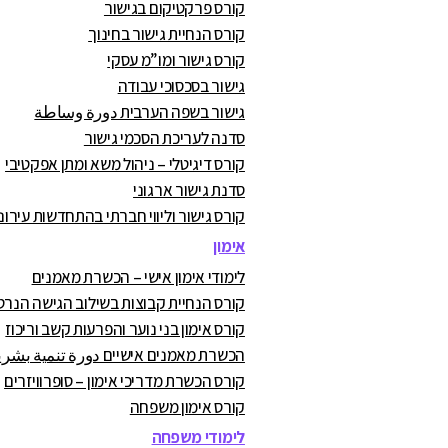
קורס פרקטיקום בגישור
קורס הנחיית גישור בחינוך
קורס גישור ומו”מ עסקי
גישור בסכסוכי עבודה
גישור בשפה הערבית دورة وساطة
סדנה לעריכת הסכמי גישור
קורס דיגיטלי – ניהול משא ומתן אפקטיבי
סדנת גישור ארגוני
קורס גישור וליווי חברתי בהתחדשות עירונ
אימון
לימודי אימון אישי – הכשרת מאמנים
קורס הנחיית קבוצות בשילוב הגישה הנרט
קורס אימון בני נוער והפרעות קשב וריכוז
הכשרת מאמנים אישיים دورة تنمية بشرية
קורס הכשרת מדריכי אימון – סופרוויזרים
קורס אימון משפחה
לימודי משפחה