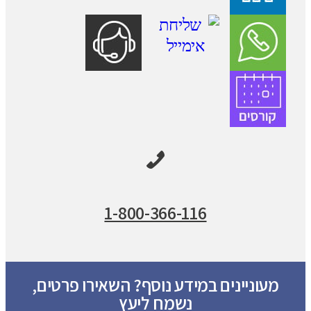
1-800-366-116
מעוניינים במידע נוסף? השאירו פרטים,
נשמח ליעץ