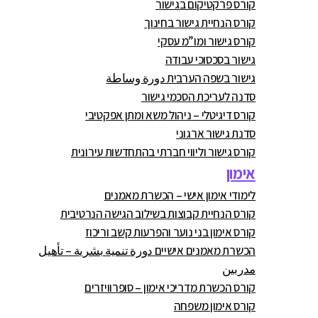
קורס פרקטיקום בגישור
קורס הנחיית גישור בחינוך
קורס גישור ומו”מ עסקי
גישור בסכסוכי עבודה
גישור בשפה הערבית دورة وساطة
סדנה לעריכת הסכמי גישור
קורס דיגיטלי – ניהול משא ומתן אפקטיבי
סדנת גישור ארגוני
קורס גישור וליווי חברתי בהתחדשות עירונית
אימון
לימודי אימון אישי – הכשרת מאמנים
קורס הנחיית קבוצות בשילוב הגישה הנרטיבית
קורס אימון בני נוער והפרעות קשב וריכוז
הכשרת מאמנים אישיים دورة تنمية بشرية – تأهيل
مدربين
קורס הכשרת מדריכי אימון – סופרוויזרים
קורס אימון משפחה