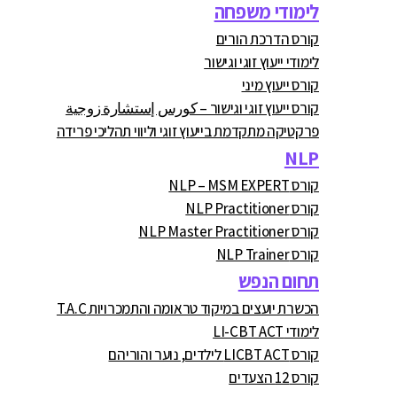
לימודי משפחה
קורס הדרכת הורים
לימודי ייעוץ זוגי וגישור
קורס ייעוץ מיני
קורס ייעוץ זוגי וגישור – كورس إستشارة زوجية
פרקטיקה מתקדמת בייעוץ זוגי וליווי תהליכי פרידה
NLP
קורס NLP – MSM EXPERT
קורס NLP Practitioner
קורס NLP Master Practitioner
קורס NLP Trainer
תחום הנפש
הכשרת יועצים במיקוד טראומה והתמכרויות T.A.C
לימודי LI-CBT ACT
קורס LICBT ACT לילדים, נוער והוריהם
קורס 12 הצעדים