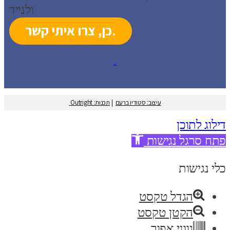
ולנייד
עיצוב: סטודיו ברעם
עיצוב: סטודיו ברעם
|
תכנות: Outright
דילוג לתוכן
פתח סרגל נגישות
כלי נגישות
הגדל טקסט
הקטן טקסט
גווני אפור