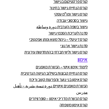
קורס פרקטיקום בגישור
קורס הנחיית גישור בחינוך
קורס גישור ומו”מ עסקי
גישור בסכסוכי עבודה
גישור בשפה הערבית دورة وساطة
סדנה לעריכת הסכמי גישור
קורס דיגיטלי – ניהול משא ומתן אפקטיבי
סדנת גישור ארגוני
קורס גישור וליווי חברתי בהתחדשות עירונית
אימון
לימודי אימון אישי – הכשרת מאמנים
קורס הנחיית קבוצות בשילוב הגישה הנרטיבית
קורס אימון בני נוער והפרעות קשב וריכוז
הכשרת מאמנים אישיים دورة تنمية بشرية – تأهيل
مدربين
קורס הכשרת מדריכי אימון – סופרוויזרים
קורס אימון משפחה