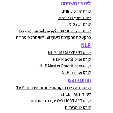
לימודי משפחה
קורס הדרכת הורים
לימודי ייעוץ זוגי וגישור
קורס ייעוץ מיני
קורס ייעוץ זוגי וגישור – كورس إستشارة زوجية
פרקטיקה מתקדמת בייעוץ זוגי וליווי תהליכי פרידה
NLP
קורס NLP – MSM EXPERT
קורס NLP Practitioner
קורס NLP Master Practitioner
קורס NLP Trainer
תחום הנפש
הכשרת יועצים במיקוד טראומה והתמכרויות T.A.C
לימודי LI-CBT ACT
קורס LICBT ACT לילדים, נוער והוריהם
קורס 12 הצעדים