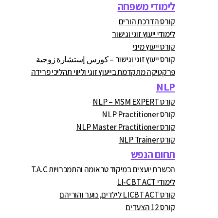
לימודי משפחה
קורס הדרכת הורים
לימודי ייעוץ זוגי וגישור
קורס ייעוץ מיני
קורס ייעוץ זוגי וגישור – كورس إستشارة زوجية
פרקטיקה מתקדמת בייעוץ זוגי וליווי תהליכי פרידה
NLP
קורס NLP – MSM EXPERT
קורס NLP Practitioner
קורס NLP Master Practitioner
קורס NLP Trainer
תחום הנפש
הכשרת יועצים במיקוד טראומה והתמכרויות T.A.C
לימודי LI-CBT ACT
קורס LICBT ACT לילדים, נוער והוריהם
קורס 12 הצעדים