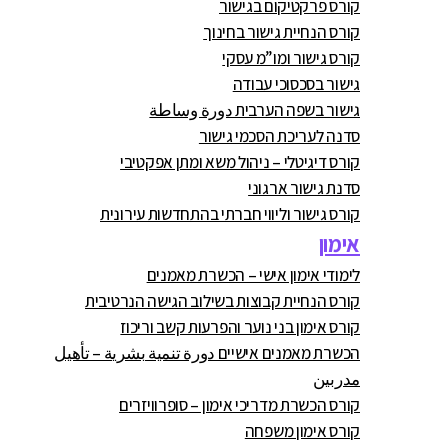
קורס פרקטיקום בגישור
קורס הנחיית גישור בחינוך
קורס גישור ומו”מ עסקי
גישור בסכסוכי עבודה
גישור בשפה הערבית دورة وساطة
סדנה לעריכת הסכמי גישור
קורס דיגיטלי – ניהול משא ומתן אפקטיבי
סדנת גישור ארגוני
קורס גישור וליווי חברתי בהתחדשות עירונית
אימון
לימודי אימון אישי – הכשרת מאמנים
קורס הנחיית קבוצות בשילוב הגישה הנרטיבית
קורס אימון בני נוער והפרעות קשב וריכוז
הכשרת מאמנים אישיים دورة تنمية بشرية – تأهيل
مدربين
קורס הכשרת מדריכי אימון – סופרוויזרים
קורס אימון משפחה