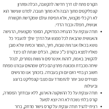
הקורס פתח לנו דרך חדשה להקשבה, הכלה ופתרון
קונפליקטים מתוך הבנה ולא מתוך תגובה. למדנו שגישור הוא
לא רק כלי מקצועי, אלא תפיסת עולם שמקדשת תקשורת
אנושית, חמלה וכבוד הדדי.
תודה ענקית על ההנחיה המדויקת, הסופר מקצועית, הרגישה
והאנושית שהבאת לכל מפגש ועל הדרך שלך להעביר כל
נושא בכאלו אנרגיות טובות, חיוך, הומור וכפיות שלא מובן
מאליו למצא בקורס כ”כ עמוק . הכלים שנתת לנו כיצד
להקשיב באמת, לזהות אינטרסים ורגשות נסתרים, לנהל
שיחה מכבדת ומכוונת פתרון הם כלים שמהווים עבורנו מפתח
חשוב הן בחיי היום יום והן בעבודה. בזכותך אנו מרגישים
מצוידים טוב יותר להתמודד עם מצבי קונפליקט ברוגע
וביעילות
תודה ענקית על כל ההשקעה והארגון, ללא עבודתך המסורה,
קורס בלתי נשכח לא היה יוצא לפועל
רציתי להגיד תודה ענקית על קורס גישור מרתק, ברור