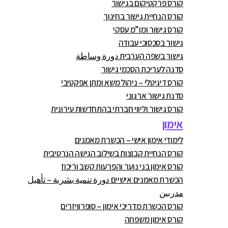
קורס פרקטיקום בגישור
קורס הנחיית גישור בחינוך
קורס גישור ומו”מ עסקי
גישור בסכסוכי עבודה
גישור בשפה הערבית دورة وساطة
סדנה לעריכת הסכמי גישור
קורס דיגיטלי – ניהול משא ומתן אפקטיבי
סדנת גישור ארגוני
קורס גישור וליווי חברתי בהתחדשות עירונית
אימון
לימודי אימון אישי – הכשרת מאמנים
קורס הנחיית קבוצות בשילוב הגישה הנרטיבית
קורס אימון בני נוער והפרעות קשב וריכוז
הכשרת מאמנים אישיים دورة تنمية بشرية – تأهيل
مدربين
קורס הכשרת מדריכי אימון – סופרוויזרים
קורס אימון משפחה