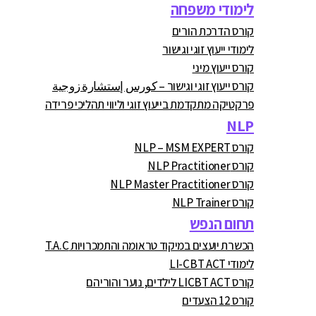
לימודי משפחה
קורס הדרכת הורים
לימודי ייעוץ זוגי וגישור
קורס ייעוץ מיני
קורס ייעוץ זוגי וגישור – كورس إستشارة زوجية
פרקטיקה מתקדמת בייעוץ זוגי וליווי תהליכי פרידה
NLP
קורס NLP – MSM EXPERT
קורס NLP Practitioner
קורס NLP Master Practitioner
קורס NLP Trainer
תחום הנפש
הכשרת יועצים במיקוד טראומה והתמכרויות T.A.C
לימודי LI-CBT ACT
קורס LICBT ACT לילדים, נוער והוריהם
קורס 12 הצעדים