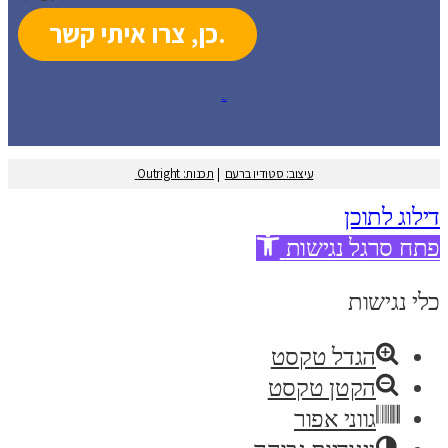
עיצוב: סטודיו ברעם
עיצוב: סטודיו ברעם
|
תכנות: Outright
דילוג לתוכן
פתח סרגל נגישות
כלי נגישות
הגדל טקסט
הקטן טקסט
גווני אפור