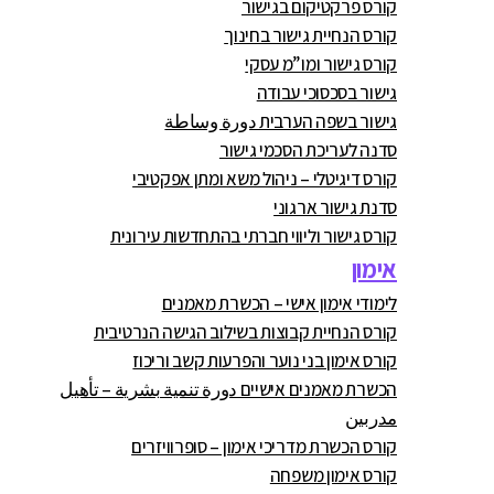
קורס פרקטיקום בגישור
קורס הנחיית גישור בחינוך
קורס גישור ומו”מ עסקי
גישור בסכסוכי עבודה
גישור בשפה הערבית دورة وساطة
סדנה לעריכת הסכמי גישור
קורס דיגיטלי – ניהול משא ומתן אפקטיבי
סדנת גישור ארגוני
קורס גישור וליווי חברתי בהתחדשות עירונית
אימון
לימודי אימון אישי – הכשרת מאמנים
קורס הנחיית קבוצות בשילוב הגישה הנרטיבית
קורס אימון בני נוער והפרעות קשב וריכוז
הכשרת מאמנים אישיים دورة تنمية بشرية – تأهيل
مدربين
קורס הכשרת מדריכי אימון – סופרוויזרים
קורס אימון משפחה