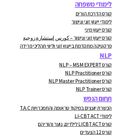
לימודי משפחה
קורס הדרכת הורים
לימודי ייעוץ זוגי וגישור
קורס ייעוץ מיני
קורס ייעוץ זוגי וגישור – كورس إستشارة زوجية
פרקטיקה מתקדמת בייעוץ זוגי וליווי תהליכי פרידה
NLP
קורס NLP – MSM EXPERT
קורס NLP Practitioner
קורס NLP Master Practitioner
קורס NLP Trainer
תחום הנפש
הכשרת יועצים במיקוד טראומה והתמכרויות T.A.C
לימודי LI-CBT ACT
קורס LICBT ACT לילדים, נוער והוריהם
קורס 12 הצעדים