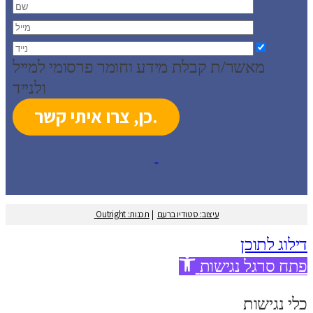
מאשר/ת קבלת מידע וחומר פרסומי למייל
ולנייד
עיצוב: סטודיו ברעם
עיצוב: סטודיו ברעם
|
תכנות: Outright
דילוג לתוכן
פתח סרגל נגישות
כלי נגישות