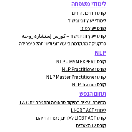
לימודי משפחה
קורס הדרכת הורים
לימודי ייעוץ זוגי וגישור
קורס ייעוץ מיני
קורס ייעוץ זוגי וגישור – كورس إستشارة زوجية
פרקטיקה מתקדמת בייעוץ זוגי וליווי תהליכי פרידה
NLP
קורס NLP – MSM EXPERT
קורס NLP Practitioner
קורס NLP Master Practitioner
קורס NLP Trainer
תחום הנפש
הכשרת יועצים במיקוד טראומה והתמכרויות T.A.C
לימודי LI-CBT ACT
קורס LICBT ACT לילדים, נוער והוריהם
קורס 12 הצעדים