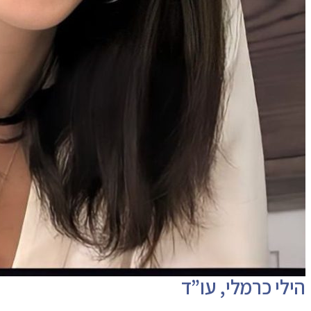
הילי כרמלי, עו”ד