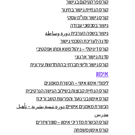
קורס פרקטיקום בגישור
קורס הנחיית גישור בחינוך
קורס גישור ומו”מ עסקי
גישור בסכסוכי עבודה
גישור בשפה הערבית دورة وساطة
סדנה לעריכת הסכמי גישור
קורס דיגיטלי – ניהול משא ומתן אפקטיבי
סדנת גישור ארגוני
קורס גישור וליווי חברתי בהתחדשות עירונית
אימון
לימודי אימון אישי – הכשרת מאמנים
קורס הנחיית קבוצות בשילוב הגישה הנרטיבית
קורס אימון בני נוער והפרעות קשב וריכוז
הכשרת מאמנים אישיים دورة تنمية بشرية – تأهيل
مدربين
קורס הכשרת מדריכי אימון – סופרוויזרים
קורס אימון משפחה