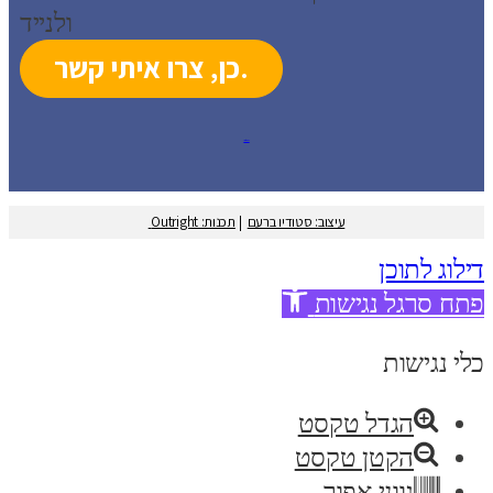
ולנייד
עיצוב: סטודיו ברעם
עיצוב: סטודיו ברעם
|
תכנות: Outright
דילוג לתוכן
פתח סרגל נגישות
כלי נגישות
הגדל טקסט
הקטן טקסט
גווני אפור