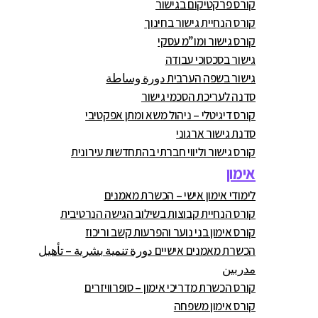
קורס פרקטיקום בגישור
קורס הנחיית גישור בחינוך
קורס גישור ומו”מ עסקי
גישור בסכסוכי עבודה
גישור בשפה הערבית دورة وساطة
סדנה לעריכת הסכמי גישור
קורס דיגיטלי – ניהול משא ומתן אפקטיבי
סדנת גישור ארגוני
קורס גישור וליווי חברתי בהתחדשות עירונית
אימון
לימודי אימון אישי – הכשרת מאמנים
קורס הנחיית קבוצות בשילוב הגישה הנרטיבית
קורס אימון בני נוער והפרעות קשב וריכוז
הכשרת מאמנים אישיים دورة تنمية بشرية – تأهيل
مدربين
קורס הכשרת מדריכי אימון – סופרוויזרים
קורס אימון משפחה