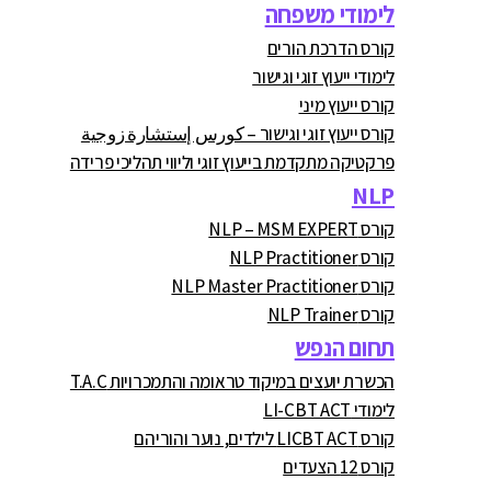
לימודי משפחה
קורס הדרכת הורים
לימודי ייעוץ זוגי וגישור
קורס ייעוץ מיני
קורס ייעוץ זוגי וגישור – كورس إستشارة زوجية
פרקטיקה מתקדמת בייעוץ זוגי וליווי תהליכי פרידה
NLP
קורס NLP – MSM EXPERT
קורס NLP Practitioner
קורס NLP Master Practitioner
קורס NLP Trainer
תחום הנפש
הכשרת יועצים במיקוד טראומה והתמכרויות T.A.C
לימודי LI-CBT ACT
קורס LICBT ACT לילדים, נוער והוריהם
קורס 12 הצעדים