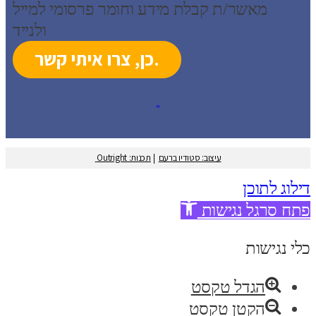
מאשר/ת קבלת מידע וחומר פרסומי למייל
ולנייד
עיצוב: סטודיו ברעם
עיצוב: סטודיו ברעם
|
תכנות: Outright
דילוג לתוכן
פתח סרגל נגישות
כלי נגישות
הגדל טקסט
הקטן טקסט