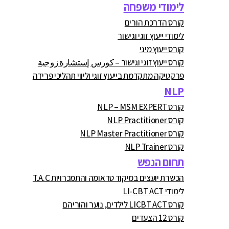
לימודי משפחה
קורס הדרכת הורים
לימודי ייעוץ זוגי וגישור
קורס ייעוץ מיני
קורס ייעוץ זוגי וגישור – كورس إستشارة زوجية
פרקטיקה מתקדמת בייעוץ זוגי וליווי תהליכי פרידה
NLP
קורס NLP – MSM EXPERT
קורס NLP Practitioner
קורס NLP Master Practitioner
קורס NLP Trainer
תחום הנפש
הכשרת יועצים במיקוד טראומה והתמכרויות T.A.C
לימודי LI-CBT ACT
קורס LICBT ACT לילדים, נוער והוריהם
קורס 12 הצעדים