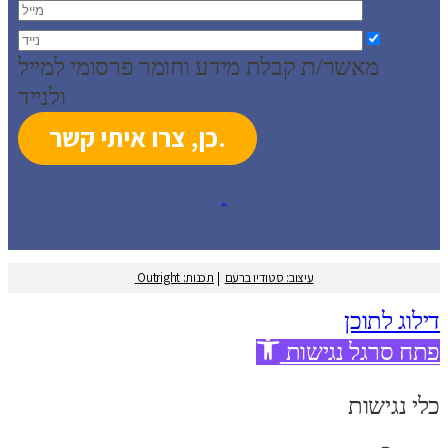
מאשר/ת קבלת מידע וחומר פרסומי למייל
ולנייד
עיצוב: סטודיו ברעם
עיצוב: סטודיו ברעם
|
תכנות: Outright
דילוג לתוכן
פתח סרגל נגישות
כלי נגישות