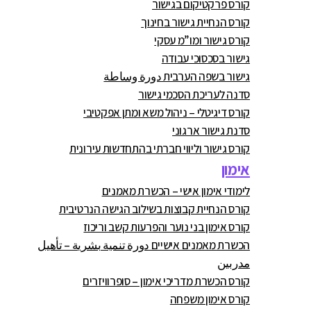
קורס פרקטיקום בגישור
קורס הנחיית גישור בחינוך
קורס גישור ומו”מ עסקי
גישור בסכסוכי עבודה
גישור בשפה הערבית دورة وساطة
סדנה לעריכת הסכמי גישור
קורס דיגיטלי – ניהול משא ומתן אפקטיבי
סדנת גישור ארגוני
קורס גישור וליווי חברתי בהתחדשות עירונית
אימון
לימודי אימון אישי – הכשרת מאמנים
קורס הנחיית קבוצות בשילוב הגישה הנרטיבית
קורס אימון בני נוער והפרעות קשב וריכוז
הכשרת מאמנים אישיים دورة تنمية بشرية – تأهيل
مدربين
קורס הכשרת מדריכי אימון – סופרוויזרים
קורס אימון משפחה