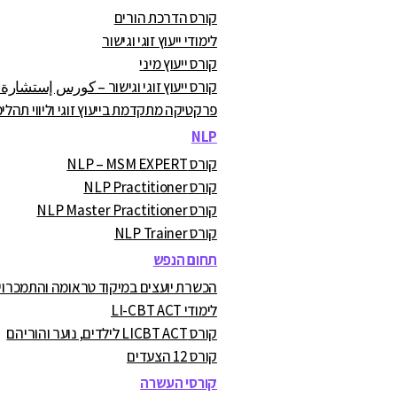
קורס הדרכת הורים
לימודי ייעוץ זוגי וגישור
קורס ייעוץ מיני
קורס ייעוץ זוגי וגישור – كورس إستشارة
פרקטיקה מתקדמת בייעוץ זוגי וליווי תהליכ
NLP
קורס NLP – MSM EXPERT
קורס NLP Practitioner
קורס NLP Master Practitioner
קורס NLP Trainer
תחום הנפש
הכשרת יועצים במיקוד טראומה והתמכרויות A.C
לימודי LI-CBT ACT
קורס LICBT ACT לילדים, נוער והוריהם
קורס 12 הצעדים
קורסי העשרה