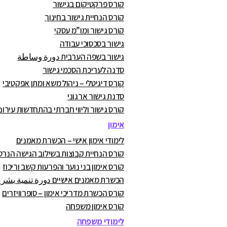
קורס פרקטיקום בגישור
קורס הנחיית גישור בחינוך
קורס גישור ומו”מ עסקי
גישור בסכסוכי עבודה
גישור בשפה הערבית دورة وساطة
סדנה לעריכת הסכמי גישור
קורס דיגיטלי – ניהול משא ומתן אפקטיבי
סדנת גישור ארגוני
קורס גישור וליווי חברתי בהתחדשות עירונ
אימון
לימודי אימון אישי – הכשרת מאמנים
קורס הנחיית קבוצות בשילוב הגישה הנרט
קורס אימון בני נוער והפרעות קשב וריכוז
הכשרת מאמנים אישיים دورة تنمية بشرية
קורס הכשרת מדריכי אימון – סופרוויזרים
קורס אימון משפחה
לימודי משפחה