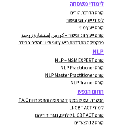
לימודי משפחה
קורס הדרכת הורים
לימודי ייעוץ זוגי וגישור
קורס ייעוץ מיני
קורס ייעוץ זוגי וגישור – كورس إستشارة زوجية
פרקטיקה מתקדמת בייעוץ זוגי וליווי תהליכי פרידה
NLP
קורס NLP – MSM EXPERT
קורס NLP Practitioner
קורס NLP Master Practitioner
קורס NLP Trainer
תחום הנפש
הכשרת יועצים במיקוד טראומה והתמכרויות T.A.C
לימודי LI-CBT ACT
קורס LICBT ACT לילדים, נוער והוריהם
קורס 12 הצעדים