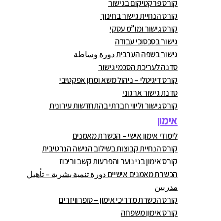
קורס פרקטיקום בגישור
קורס הנחיית גישור בחינוך
קורס גישור ומו”מ עסקי
גישור בסכסוכי עבודה
גישור בשפה הערבית دورة وساطة
סדנה לעריכת הסכמי גישור
קורס דיגיטלי – ניהול משא ומתן אפקטיבי
סדנת גישור ארגוני
קורס גישור וליווי חברתי בהתחדשות עירונית
אימון
לימודי אימון אישי – הכשרת מאמנים
קורס הנחיית קבוצות בשילוב הגישה הנרטיבית
קורס אימון בני נוער והפרעות קשב וריכוז
הכשרת מאמנים אישיים دورة تنمية بشرية – تأهيل
مدربين
קורס הכשרת מדריכי אימון – סופרוויזרים
קורס אימון משפחה