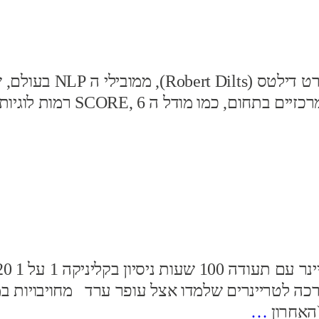
השידרה של תחום ה NLP ופיתח 
כה לטריינרים שלמדו אצל עופר ערד מחויבויות 
…