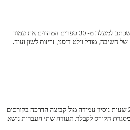
תוכנית הקורס מבוססת על הגישה החדשה של רוברט דילטס (Robert Dilts), ממובילי ה NLP בעולם, שכתב למעלה מ- 30 ספרים המהווים את עמוד
רבים מהכלים המרכזיים בתחום, כמו מודל ה SCORE, 6 רמות לוגיות של חשיבה, מודל וולט דיסני, זריזות לשון ועוד.
היקף ההכשרה להנחיית קורסי NLP בוגר קורס טריינר עם תעודה 100 שעות ניסיון בקליניקה 1 על 1 20 שעות ניסיון עמידה מול קבוצה הדרכה בקורסים
במסגרת הקורס לקבלת תעודה שתי העברות נושא