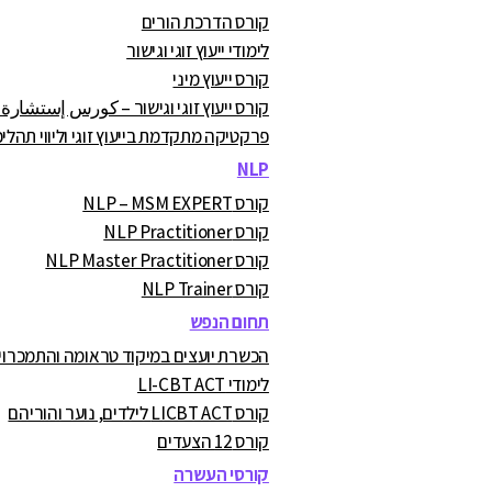
קורס הדרכת הורים
לימודי ייעוץ זוגי וגישור
קורס ייעוץ מיני
קורס ייעוץ זוגי וגישור – كورس إستشارة
פרקטיקה מתקדמת בייעוץ זוגי וליווי תהליכ
NLP
קורס NLP – MSM EXPERT
קורס NLP Practitioner
קורס NLP Master Practitioner
קורס NLP Trainer
תחום הנפש
הכשרת יועצים במיקוד טראומה והתמכרויות A.C
לימודי LI-CBT ACT
קורס LICBT ACT לילדים, נוער והוריהם
קורס 12 הצעדים
קורסי העשרה