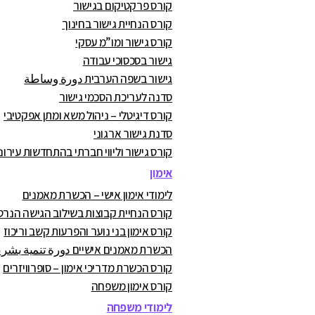
קורס פרקטיקום בגישור
קורס הנחיית גישור בחינוך
קורס גישור ומו”מ עסקי
גישור בסכסוכי עבודה
גישור בשפה הערבית دورة وساطة
סדנה לעריכת הסכמי גישור
קורס דיגיטלי – ניהול משא ומתן אפקטיבי
סדנת גישור ארגוני
קורס גישור וליווי חברתי בהתחדשות עירונ
אימון
לימודי אימון אישי – הכשרת מאמנים
קורס הנחיית קבוצות בשילוב הגישה הנרט
קורס אימון בני נוער והפרעות קשב וריכוז
הכשרת מאמנים אישיים دورة تنمية بشرية
קורס הכשרת מדריכי אימון – סופרוויזרים
קורס אימון משפחה
לימודי משפחה