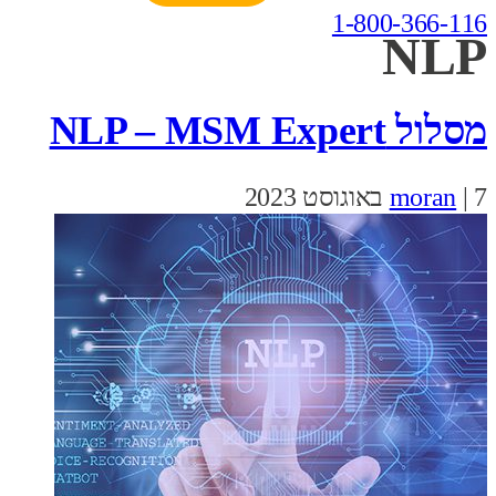
1-800-366-116
NLP
מסלול NLP – MSM Expert
7 באוגוסט 2023
|
moran