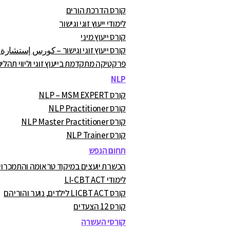
קורס הדרכת הורים
לימודי ייעוץ זוגי וגישור
קורס ייעוץ מיני
קורס ייעוץ זוגי וגישור – كورس إستشارة
פרקטיקה מתקדמת בייעוץ זוגי וליווי תהליכ
NLP
קורס NLP – MSM EXPERT
קורס NLP Practitioner
קורס NLP Master Practitioner
קורס NLP Trainer
תחום הנפש
הכשרת יועצים במיקוד טראומה והתמכרויות A.C
לימודי LI-CBT ACT
קורס LICBT ACT לילדים, נוער והוריהם
קורס 12 הצעדים
קורסי העשרה