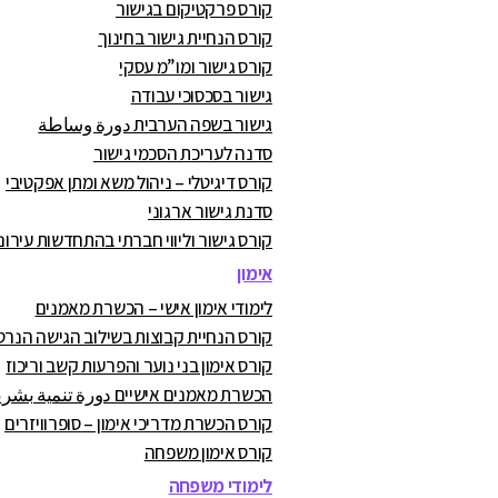
קורס פרקטיקום בגישור
קורס הנחיית גישור בחינוך
קורס גישור ומו”מ עסקי
גישור בסכסוכי עבודה
גישור בשפה הערבית دورة وساطة
סדנה לעריכת הסכמי גישור
קורס דיגיטלי – ניהול משא ומתן אפקטיבי
סדנת גישור ארגוני
קורס גישור וליווי חברתי בהתחדשות עירונ
אימון
לימודי אימון אישי – הכשרת מאמנים
קורס הנחיית קבוצות בשילוב הגישה הנרט
קורס אימון בני נוער והפרעות קשב וריכוז
הכשרת מאמנים אישיים دورة تنمية بشرية
קורס הכשרת מדריכי אימון – סופרוויזרים
קורס אימון משפחה
לימודי משפחה