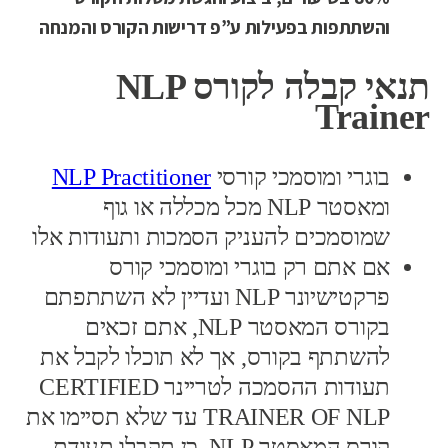
והשתתפות בפעילות ע”פ דרישות הקורס והמנחה
תנאי קבלה לקורס NLP
Trainer
בוגרי ומוסמכי קורסי
NLP Practitioner
ומאסטר NLP מכל מכללה או גוף
שמוסמכים להעניק הסמכות ותעודות אלו
אם אתם רק בוגרי ומוסמכי קורס
פרקטישיונר NLP ועדיין לא השתתפתם
בקורס המאסטר NLP, אתם זכאים
להשתתף בקורס, אך לא תוכלו לקבל את
תעודות ההסמכה לטריינר CERTIFIED
TRAINER OF NLP עד שלא תסיימו את
קורס המאסטר NLP. כן תקבלו תעודת