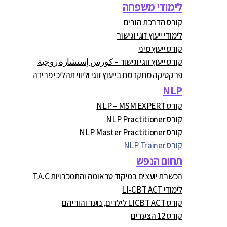
לימודי משפחה
קורס הדרכת הורים
לימודי ייעוץ זוגי וגישור
קורס ייעוץ מיני
קורס ייעוץ זוגי וגישור – كورس إستشارة زوجية
פרקטיקה מתקדמת בייעוץ זוגי וליווי תהליכי פרידה
NLP
קורס NLP – MSM EXPERT
קורס NLP Practitioner
קורס NLP Master Practitioner
קורס NLP Trainer
תחום הנפש
הכשרת יועצים במיקוד טראומה והתמכרויות T.A.C
לימודי LI-CBT ACT
קורס LICBT ACT לילדים, נוער והוריהם
קורס 12 הצעדים