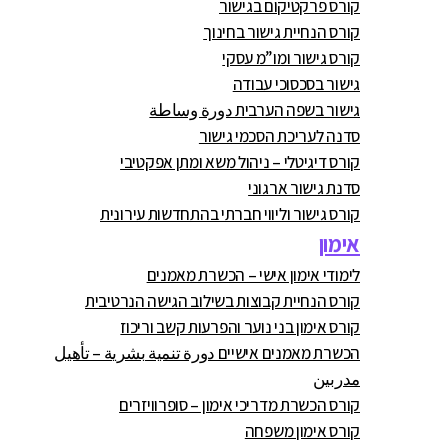
קורס פרקטיקום בגישור
קורס הנחיית גישור בחינוך
קורס גישור ומו”מ עסקי
גישור בסכסוכי עבודה
גישור בשפה הערבית دورة وساطة
סדנה לעריכת הסכמי גישור
קורס דיגיטלי – ניהול משא ומתן אפקטיבי
סדנת גישור ארגוני
קורס גישור וליווי חברתי בהתחדשות עירונית
אימון
לימודי אימון אישי – הכשרת מאמנים
קורס הנחיית קבוצות בשילוב הגישה הנרטיבית
קורס אימון בני נוער והפרעות קשב וריכוז
הכשרת מאמנים אישיים دورة تنمية بشرية – تأهيل
مدربين
קורס הכשרת מדריכי אימון – סופרוויזרים
קורס אימון משפחה