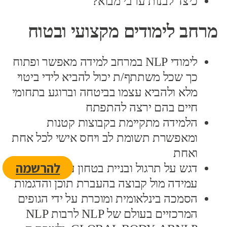
כיצד לבנות ערבי מבוא?
מרחב לימודים מקצועי ובטוח
לימודי NLP במרחב למידה מאפשר ופתוח
כך שכל משתתף/ת יכול להביא לידי ביטוי
מלא ולהביא עצמו בביטחה וברוגע בתחומי
חיים בהם ירצה להתפתח
הלמידה מתקיימת בקבוצות קטנות
ומאפשרת תשומת לב ויחס אישי לכל אחת
ואחת
להרשמה
דגש על תרגול ובניית בטחון עצמי בהנחייה,
עמידה מול קבוצה בהעברת תוכן והדגמות
הסמכה בינלאומית ומוכרת על ידי הגופים
המרכזיים בעולם של NLP לרבות NLP