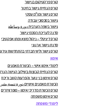
קורס פרקטיקום בגישור
קורס הנחיית גישור בחינוך
קורס גישור ומו”מ עסקי
גישור בסכסוכי עבודה
גישור בשפה הערבית دورة وساطة
סדנה לעריכת הסכמי גישור
קורס דיגיטלי – ניהול משא ומתן אפקטיבי
סדנת גישור ארגוני
קורס גישור וליווי חברתי בהתחדשות עירונ
אימון
לימודי אימון אישי – הכשרת מאמנים
קורס הנחיית קבוצות בשילוב הגישה הנרט
קורס אימון בני נוער והפרעות קשב וריכוז
הכשרת מאמנים אישיים دورة تنمية بشرية
קורס הכשרת מדריכי אימון – סופרוויזרים
קורס אימון משפחה
לימודי משפחה