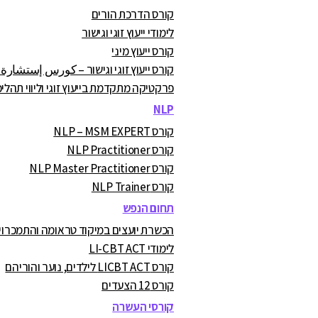
קורס הדרכת הורים
לימודי ייעוץ זוגי וגישור
קורס ייעוץ מיני
קורס ייעוץ זוגי וגישור – كورس إستشارة
פרקטיקה מתקדמת בייעוץ זוגי וליווי תהליכ
NLP
קורס NLP – MSM EXPERT
קורס NLP Practitioner
קורס NLP Master Practitioner
קורס NLP Trainer
תחום הנפש
הכשרת יועצים במיקוד טראומה והתמכרויות A.C
לימודי LI-CBT ACT
קורס LICBT ACT לילדים, נוער והוריהם
קורס 12 הצעדים
קורסי העשרה