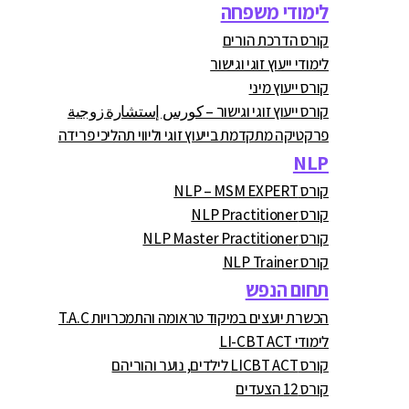
לימודי משפחה
קורס הדרכת הורים
לימודי ייעוץ זוגי וגישור
קורס ייעוץ מיני
קורס ייעוץ זוגי וגישור – كورس إستشارة زوجية
פרקטיקה מתקדמת בייעוץ זוגי וליווי תהליכי פרידה
NLP
קורס NLP – MSM EXPERT
קורס NLP Practitioner
קורס NLP Master Practitioner
קורס NLP Trainer
תחום הנפש
הכשרת יועצים במיקוד טראומה והתמכרויות T.A.C
לימודי LI-CBT ACT
קורס LICBT ACT לילדים, נוער והוריהם
קורס 12 הצעדים