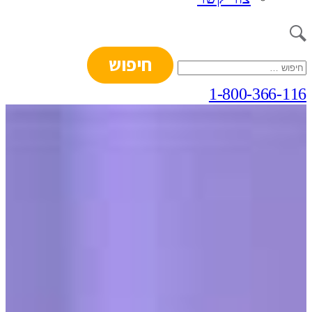
חיפוש:
1-800-366-116