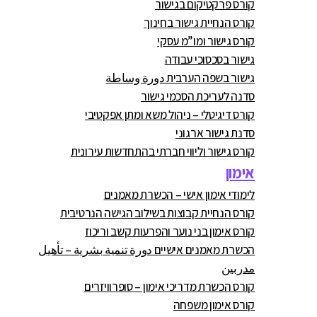
קורס פרקטיקום בגישור
קורס הנחיית גישור בחינוך
קורס גישור ומו”מ עסקי
גישור בסכסוכי עבודה
גישור בשפה הערבית دورة وساطة
סדנה לעריכת הסכמי גישור
קורס דיגיטלי – ניהול משא ומתן אפקטיבי
סדנת גישור ארגוני
קורס גישור וליווי חברתי בהתחדשות עירונית
אימון
לימודי אימון אישי – הכשרת מאמנים
קורס הנחיית קבוצות בשילוב הגישה הנרטיבית
קורס אימון בני נוער והפרעות קשב וריכוז
הכשרת מאמנים אישיים دورة تنمية بشرية – تأهيل
مدربين
קורס הכשרת מדריכי אימון – סופרוויזרים
קורס אימון משפחה