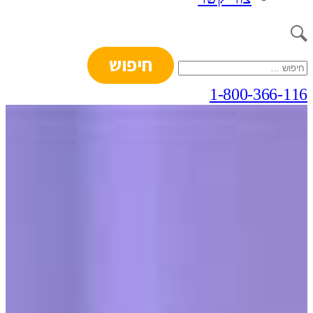
חיפוש:
1-800-366-116