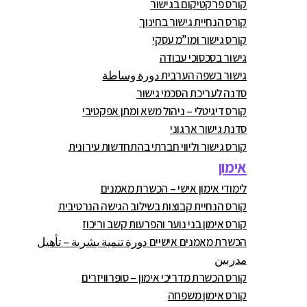
קורס פרקטיקום בגישור
קורס הנחיית גישור בחינוך
קורס גישור ומו”מ עסקי
גישור בסכסוכי עבודה
גישור בשפה הערבית دورة وساطة
סדנה לעריכת הסכמי גישור
קורס דיגיטלי – ניהול משא ומתן אפקטיבי
סדנת גישור ארגוני
קורס גישור וליווי חברתי בהתחדשות עירונית
אימון
לימודי אימון אישי – הכשרת מאמנים
קורס הנחיית קבוצות בשילוב הגישה הנרטיבית
קורס אימון בני נוער והפרעות קשב וריכוז
הכשרת מאמנים אישיים دورة تنمية بشرية – تأهيل
مدربين
קורס הכשרת מדריכי אימון – סופרוויזרים
קורס אימון משפחה