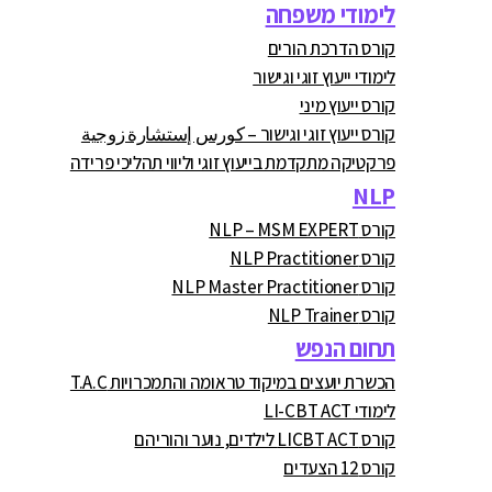
לימודי משפחה
קורס הדרכת הורים
לימודי ייעוץ זוגי וגישור
קורס ייעוץ מיני
קורס ייעוץ זוגי וגישור – كورس إستشارة زوجية
פרקטיקה מתקדמת בייעוץ זוגי וליווי תהליכי פרידה
NLP
קורס NLP – MSM EXPERT
קורס NLP Practitioner
קורס NLP Master Practitioner
קורס NLP Trainer
תחום הנפש
הכשרת יועצים במיקוד טראומה והתמכרויות T.A.C
לימודי LI-CBT ACT
קורס LICBT ACT לילדים, נוער והוריהם
קורס 12 הצעדים