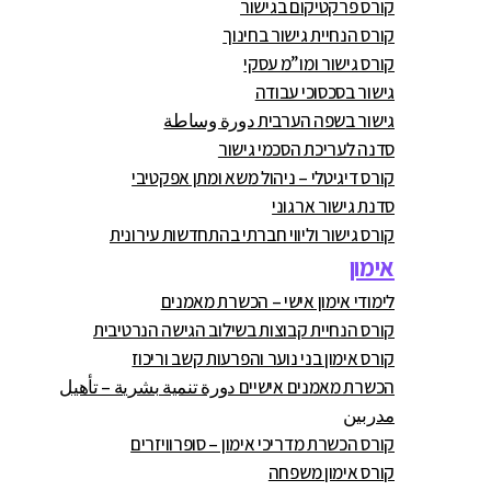
קורס פרקטיקום בגישור
קורס הנחיית גישור בחינוך
קורס גישור ומו”מ עסקי
גישור בסכסוכי עבודה
גישור בשפה הערבית دورة وساطة
סדנה לעריכת הסכמי גישור
קורס דיגיטלי – ניהול משא ומתן אפקטיבי
סדנת גישור ארגוני
קורס גישור וליווי חברתי בהתחדשות עירונית
אימון
לימודי אימון אישי – הכשרת מאמנים
קורס הנחיית קבוצות בשילוב הגישה הנרטיבית
קורס אימון בני נוער והפרעות קשב וריכוז
הכשרת מאמנים אישיים دورة تنمية بشرية – تأهيل
مدربين
קורס הכשרת מדריכי אימון – סופרוויזרים
קורס אימון משפחה