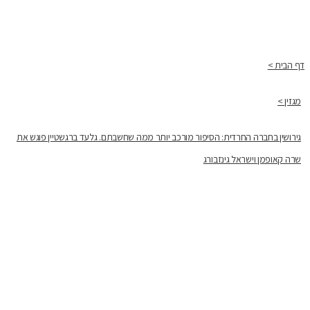
דף הבית >
מגזין >
גירושין בחברה החרדית: הסיפור מורכב יותר ממה שחשבתם. גלעד ברגשטיין פוגש את
שרה קאופמן וישראל גינזבורג