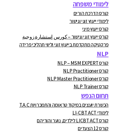
לימודי משפחה
קורס הדרכת הורים
לימודי ייעוץ זוגי וגישור
קורס ייעוץ מיני
קורס ייעוץ זוגי וגישור – كورس إستشارة زوجية
פרקטיקה מתקדמת בייעוץ זוגי וליווי תהליכי פרידה
NLP
קורס NLP – MSM EXPERT
קורס NLP Practitioner
קורס NLP Master Practitioner
קורס NLP Trainer
תחום הנפש
הכשרת יועצים במיקוד טראומה והתמכרויות T.A.C
לימודי LI-CBT ACT
קורס LICBT ACT לילדים, נוער והוריהם
קורס 12 הצעדים