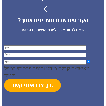
הקורסים שלנו מעניינים אותך?
נשמח לחזור אליך לאחר השארת הפרטים
מאשר/ת קבלת מידע וחומר פרסומי למייל
ולנייד
עיצוב: סטודיו ברעם