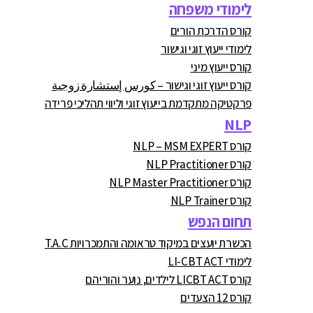
לימודי משפחה
קורס הדרכת הורים
לימודי ייעוץ זוגי וגישור
קורס ייעוץ מיני
קורס ייעוץ זוגי וגישור – كورس إستشارة زوجية
פרקטיקה מתקדמת בייעוץ זוגי וליווי תהליכי פרידה
NLP
קורס NLP – MSM EXPERT
קורס NLP Practitioner
קורס NLP Master Practitioner
קורס NLP Trainer
תחום הנפש
הכשרת יועצים במיקוד טראומה והתמכרויות T.A.C
לימודי LI-CBT ACT
קורס LICBT ACT לילדים, נוער והוריהם
קורס 12 הצעדים