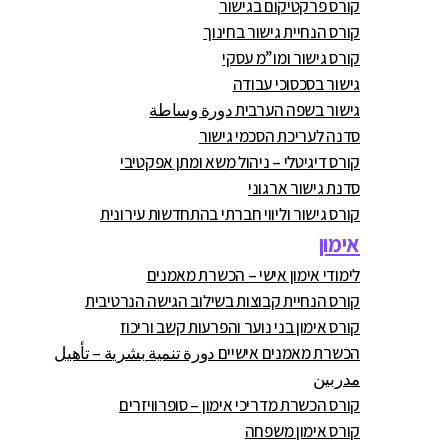
קורס פרקטיקום בגישור
קורס הנחיית גישור בחינוך
קורס גישור ומו”מ עסקי
גישור בסכסוכי עבודה
גישור בשפה הערבית دورة وساطة
סדנה לעריכת הסכמי גישור
קורס דיגיטלי – ניהול משא ומתן אפקטיבי
סדנת גישור ארגוני
קורס גישור וליווי חברתי בהתחדשות עירונית
אימון
לימודי אימון אישי – הכשרת מאמנים
קורס הנחיית קבוצות בשילוב הגישה הנרטיבית
קורס אימון בני נוער והפרעות קשב וריכוז
הכשרת מאמנים אישיים دورة تنمية بشرية – تأهيل
مدربين
קורס הכשרת מדריכי אימון – סופרוויזרים
קורס אימון משפחה