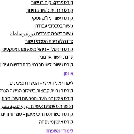
קורס פרקטיקום בגישור
קורס הנחיית גישור בחינוך
קורס גישור ומו”מ עסקי
גישור בסכסוכי עבודה
גישור בשפה הערבית دورة وساطة
סדנה לעריכת הסכמי גישור
קורס דיגיטלי – ניהול משא ומתן אפקטיבי
סדנת גישור ארגוני
קורס גישור וליווי חברתי בהתחדשות עירונ
אימון
לימודי אימון אישי – הכשרת מאמנים
קורס הנחיית קבוצות בשילוב הגישה הנרט
קורס אימון בני נוער והפרעות קשב וריכוז
הכשרת מאמנים אישיים دورة تنمية بشرية
קורס הכשרת מדריכי אימון – סופרוויזרים
קורס אימון משפחה
לימודי משפחה