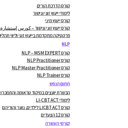
קורס הדרכת הורים
לימודי ייעוץ זוגי וגישור
קורס ייעוץ מיני
קורס ייעוץ זוגי וגישור – كورس إستشارة
פרקטיקה מתקדמת בייעוץ זוגי וליווי תהליכ
NLP
קורס NLP – MSM EXPERT
קורס NLP Practitioner
קורס NLP Master Practitioner
קורס NLP Trainer
תחום הנפש
הכשרת יועצים במיקוד טראומה והתמכרויות A.C
לימודי LI-CBT ACT
קורס LICBT ACT לילדים, נוער והוריהם
קורס 12 הצעדים
קורסי העשרה