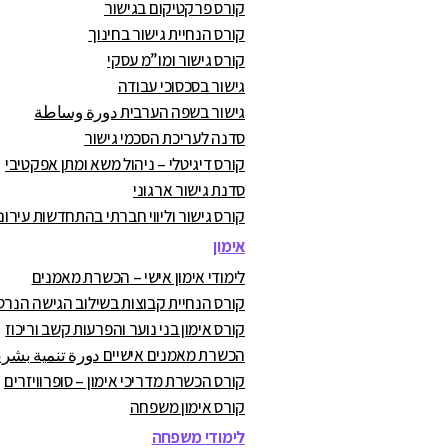
קורס פרקטיקום בגישור
קורס הנחיית גישור בחינוך
קורס גישור ומו”מ עסקי
גישור בסכסוכי עבודה
גישור בשפה הערבית دورة وساطة
סדנה לעריכת הסכמי גישור
קורס דיגיטלי – ניהול משא ומתן אפקטיבי
סדנת גישור ארגוני
קורס גישור וליווי חברתי בהתחדשות עירונ
אימון
לימודי אימון אישי – הכשרת מאמנים
קורס הנחיית קבוצות בשילוב הגישה הנרט
קורס אימון בני נוער והפרעות קשב וריכוז
הכשרת מאמנים אישיים دورة تنمية بشرية
קורס הכשרת מדריכי אימון – סופרוויזרים
קורס אימון משפחה
לימודי משפחה