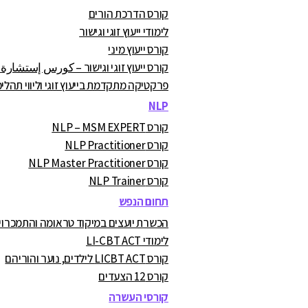
קורס הדרכת הורים
לימודי ייעוץ זוגי וגישור
קורס ייעוץ מיני
קורס ייעוץ זוגי וגישור – كورس إستشارة
פרקטיקה מתקדמת בייעוץ זוגי וליווי תהליכ
NLP
קורס NLP – MSM EXPERT
קורס NLP Practitioner
קורס NLP Master Practitioner
קורס NLP Trainer
תחום הנפש
הכשרת יועצים במיקוד טראומה והתמכרויות A.C
לימודי LI-CBT ACT
קורס LICBT ACT לילדים, נוער והוריהם
קורס 12 הצעדים
קורסי העשרה