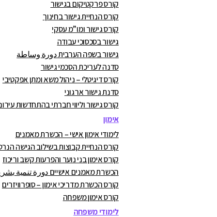
קורס פרקטיקום בגישור
קורס הנחיית גישור בחינוך
קורס גישור ומו”מ עסקי
גישור בסכסוכי עבודה
גישור בשפה הערבית دورة وساطة
סדנה לעריכת הסכמי גישור
קורס דיגיטלי – ניהול משא ומתן אפקטיבי
סדנת גישור ארגוני
קורס גישור וליווי חברתי בהתחדשות עירונ
אימון
לימודי אימון אישי – הכשרת מאמנים
קורס הנחיית קבוצות בשילוב הגישה הנרט
קורס אימון בני נוער והפרעות קשב וריכוז
הכשרת מאמנים אישיים دورة تنمية بشرية
קורס הכשרת מדריכי אימון – סופרוויזרים
קורס אימון משפחה
לימודי משפחה