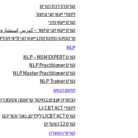
קורס הדרכת הורים
לימודי ייעוץ זוגי וגישור
קורס ייעוץ מיני
קורס ייעוץ זוגי וגישור – كورس إستشارة
פרקטיקה מתקדמת בייעוץ זוגי וליווי תהליכ
NLP
קורס NLP – MSM EXPERT
קורס NLP Practitioner
קורס NLP Master Practitioner
קורס NLP Trainer
תחום הנפש
הכשרת יועצים במיקוד טראומה והתמכרויות A.C
לימודי LI-CBT ACT
קורס LICBT ACT לילדים, נוער והוריהם
קורס 12 הצעדים
קורסי העשרה