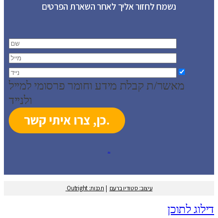
נשמח לחזור אליך לאחר השארת הפרטים
מאשר/ת קבלת מידע וחומר פרסומי למייל
ולנייד
עיצוב: סטודיו ברעם
עיצוב: סטודיו ברעם
|
תכנות: Outright
דילוג לתוכן