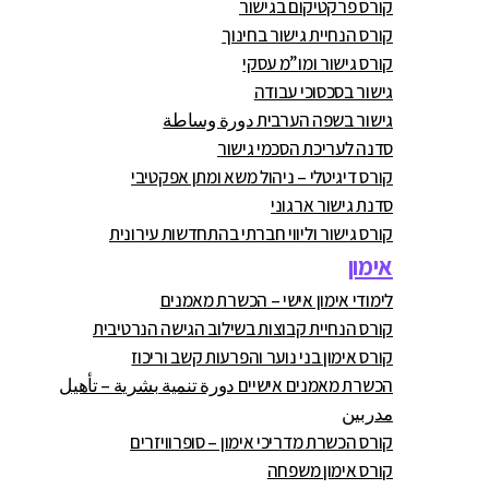
קורס פרקטיקום בגישור
קורס הנחיית גישור בחינוך
קורס גישור ומו”מ עסקי
גישור בסכסוכי עבודה
גישור בשפה הערבית دورة وساطة
סדנה לעריכת הסכמי גישור
קורס דיגיטלי – ניהול משא ומתן אפקטיבי
סדנת גישור ארגוני
קורס גישור וליווי חברתי בהתחדשות עירונית
אימון
לימודי אימון אישי – הכשרת מאמנים
קורס הנחיית קבוצות בשילוב הגישה הנרטיבית
קורס אימון בני נוער והפרעות קשב וריכוז
הכשרת מאמנים אישיים دورة تنمية بشرية – تأهيل
مدربين
קורס הכשרת מדריכי אימון – סופרוויזרים
קורס אימון משפחה