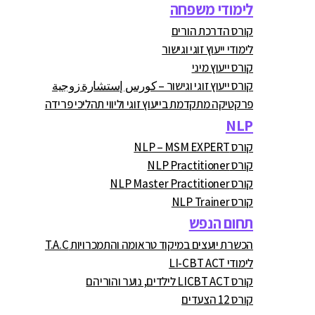
לימודי משפחה
קורס הדרכת הורים
לימודי ייעוץ זוגי וגישור
קורס ייעוץ מיני
קורס ייעוץ זוגי וגישור – كورس إستشارة زوجية
פרקטיקה מתקדמת בייעוץ זוגי וליווי תהליכי פרידה
NLP
קורס NLP – MSM EXPERT
קורס NLP Practitioner
קורס NLP Master Practitioner
קורס NLP Trainer
תחום הנפש
הכשרת יועצים במיקוד טראומה והתמכרויות T.A.C
לימודי LI-CBT ACT
קורס LICBT ACT לילדים, נוער והוריהם
קורס 12 הצעדים