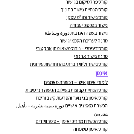
קורס פרקטיקום בגישור
קורס הנחיית גישור בחינוך
קורס גישור ומו”מ עסקי
גישור בסכסוכי עבודה
גישור בשפה הערבית دورة وساطة
סדנה לעריכת הסכמי גישור
קורס דיגיטלי – ניהול משא ומתן אפקטיבי
סדנת גישור ארגוני
קורס גישור וליווי חברתי בהתחדשות עירונית
אימון
לימודי אימון אישי – הכשרת מאמנים
קורס הנחיית קבוצות בשילוב הגישה הנרטיבית
קורס אימון בני נוער והפרעות קשב וריכוז
הכשרת מאמנים אישיים دورة تنمية بشرية – تأهيل
مدربين
קורס הכשרת מדריכי אימון – סופרוויזרים
קורס אימון משפחה