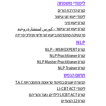
לימודי משפחה
קורס הדרכת הורים
לימודי ייעוץ זוגי וגישור
קורס ייעוץ מיני
קורס ייעוץ זוגי וגישור – كورس إستشارة زوجية
פרקטיקה מתקדמת בייעוץ זוגי וליווי תהליכי פרידה
NLP
קורס NLP – MSM EXPERT
קורס NLP Practitioner
קורס NLP Master Practitioner
קורס NLP Trainer
תחום הנפש
הכשרת יועצים במיקוד טראומה והתמכרויות T.A.C
לימודי LI-CBT ACT
קורס LICBT ACT לילדים, נוער והוריהם
קורס 12 הצעדים