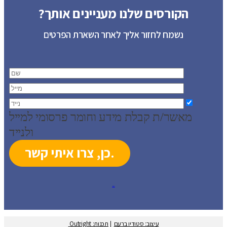
הקורסים שלנו מעניינים אותך?
נשמח לחזור אליך לאחר השארת הפרטים
מאשר/ת קבלת מידע וחומר פרסומי למייל
ולנייד
עיצוב: סטודיו ברעם
עיצוב: סטודיו ברעם
|
תכנות: Outright