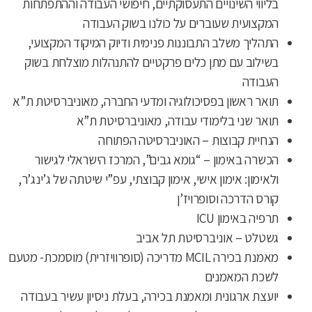
בליווי השינויים התעסוקתיים, חיפושי העבודה וההתפתחות
המקצועית שעוברים על כולנו בשוק העבודה
התהליך משלב התבוננות פנימית ודיוק המיקוד המקצועי,
בשילוב עם מתן כלים פרקטיים להתנהלות מוצלחת בשוק
העבודה
תואר ראשון בפסיכולוגיה ומדעי החברה, מאוניברסיטת ת”א
תואר שני בלימודי עבודה, מאוניברסיטת ת”א
הנחיית קבוצות – האוניברסיטה הפתוחה
הכשרה באימון – “גומא גבים”, המרכז הישראלי לגישור
ולאימון: אימון אישי, אימון קבוצתי, עפ”י שיטתה של ג’ינג’ר,
קורס הדרכה וסופרויז’ן
תרפיה באימון ICU
גשטלט – אוניברסיטת תל אביב
מאמנת בכירה MCIL מדריכה (סופרוויזרית) מוסמכת- מטעם
לשכת המאמנים
יועצת ארגונית ומאמנת בכירה, בעלת ניסיון עשיר בעבודה