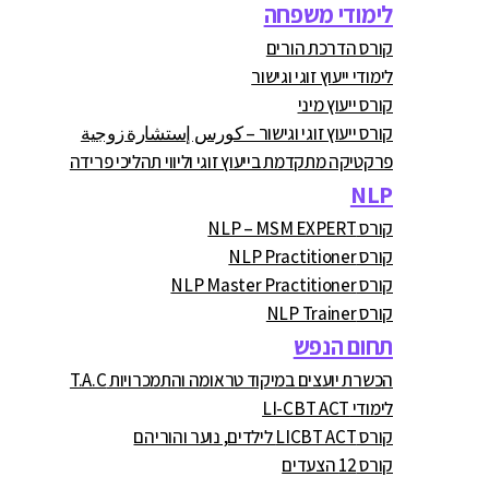
לימודי משפחה
קורס הדרכת הורים
לימודי ייעוץ זוגי וגישור
קורס ייעוץ מיני
קורס ייעוץ זוגי וגישור – كورس إستشارة زوجية
פרקטיקה מתקדמת בייעוץ זוגי וליווי תהליכי פרידה
NLP
קורס NLP – MSM EXPERT
קורס NLP Practitioner
קורס NLP Master Practitioner
קורס NLP Trainer
תחום הנפש
הכשרת יועצים במיקוד טראומה והתמכרויות T.A.C
לימודי LI-CBT ACT
קורס LICBT ACT לילדים, נוער והוריהם
קורס 12 הצעדים