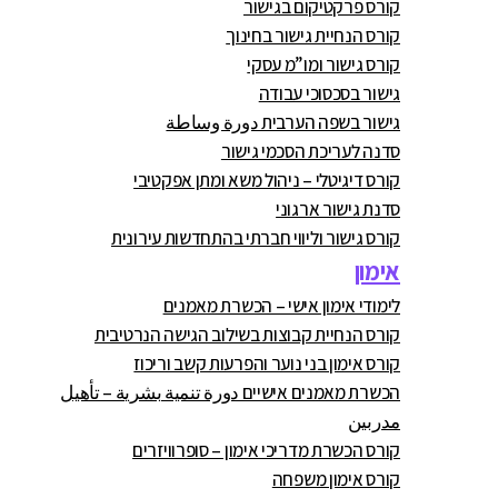
קורס פרקטיקום בגישור
קורס הנחיית גישור בחינוך
קורס גישור ומו”מ עסקי
גישור בסכסוכי עבודה
גישור בשפה הערבית دورة وساطة
סדנה לעריכת הסכמי גישור
קורס דיגיטלי – ניהול משא ומתן אפקטיבי
סדנת גישור ארגוני
קורס גישור וליווי חברתי בהתחדשות עירונית
אימון
לימודי אימון אישי – הכשרת מאמנים
קורס הנחיית קבוצות בשילוב הגישה הנרטיבית
קורס אימון בני נוער והפרעות קשב וריכוז
הכשרת מאמנים אישיים دورة تنمية بشرية – تأهيل
مدربين
קורס הכשרת מדריכי אימון – סופרוויזרים
קורס אימון משפחה