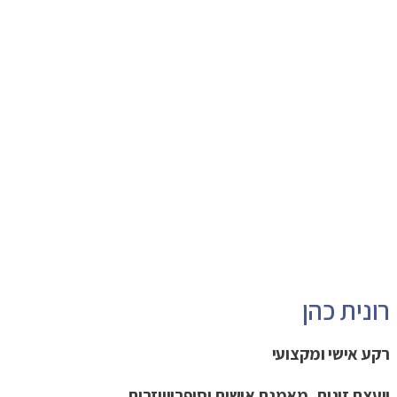
רונית כהן
רקע אישי ומקצועי
יועצת זוגית, מאמנת אישית וסופרווייזרית