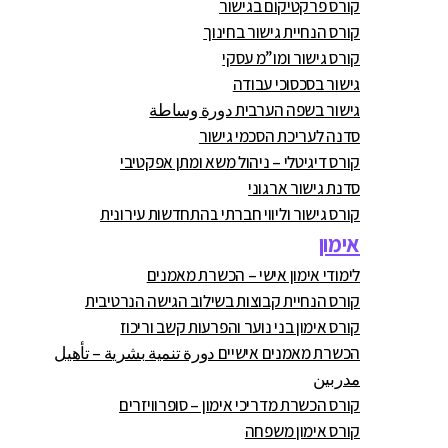
קורס פרקטיקום בגישור
קורס הנחיית גישור בחינוך
קורס גישור ומו”מ עסקי
גישור בסכסוכי עבודה
גישור בשפה הערבית دورة وساطة
סדנה לעריכת הסכמי גישור
קורס דיגיטלי – ניהול משא ומתן אפקטיבי
סדנת גישור ארגוני
קורס גישור וליווי חברתי בהתחדשות עירונית
אימון
לימודי אימון אישי – הכשרת מאמנים
קורס הנחיית קבוצות בשילוב הגישה הנרטיבית
קורס אימון בני נוער והפרעות קשב וריכוז
הכשרת מאמנים אישיים دورة تنمية بشرية – تأهيل
مدربين
קורס הכשרת מדריכי אימון – סופרוויזרים
קורס אימון משפחה