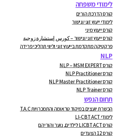
לימודי משפחה
קורס הדרכת הורים
לימודי ייעוץ זוגי וגישור
קורס ייעוץ מיני
קורס ייעוץ זוגי וגישור – كورس إستشارة زوجية
פרקטיקה מתקדמת בייעוץ זוגי וליווי תהליכי פרידה
NLP
קורס NLP – MSM EXPERT
קורס NLP Practitioner
קורס NLP Master Practitioner
קורס NLP Trainer
תחום הנפש
הכשרת יועצים במיקוד טראומה והתמכרויות T.A.C
לימודי LI-CBT ACT
קורס LICBT ACT לילדים, נוער והוריהם
קורס 12 הצעדים