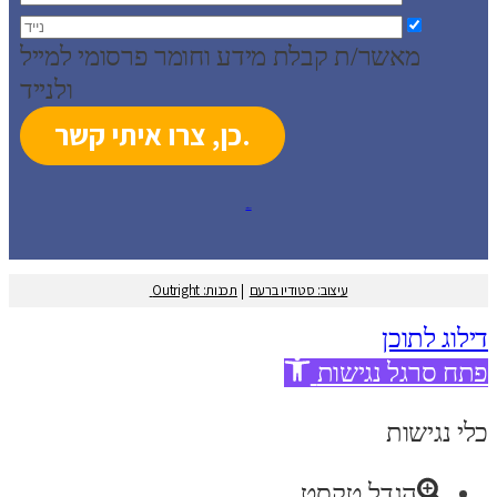
מאשר/ת קבלת מידע וחומר פרסומי למייל
ולנייד
עיצוב: סטודיו ברעם
עיצוב: סטודיו ברעם
|
תכנות: Outright
דילוג לתוכן
פתח סרגל נגישות
כלי נגישות
הגדל טקסט