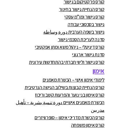
קורס פרקטיקום בגישור
קורס הנחיית גישור בחינוך
קורס גישור ומו”מ עסקי
גישור בסכסוכי עבודה
גישור בשפה הערבית دورة وساطة
סדנה לעריכת הסכמי גישור
קורס דיגיטלי – ניהול משא ומתן אפקטיבי
סדנת גישור ארגוני
קורס גישור וליווי חברתי בהתחדשות עירונית
אימון
לימודי אימון אישי – הכשרת מאמנים
קורס הנחיית קבוצות בשילוב הגישה הנרטיבית
קורס אימון בני נוער והפרעות קשב וריכוז
הכשרת מאמנים אישיים دورة تنمية بشرية – تأهيل
مدربين
קורס הכשרת מדריכי אימון – סופרוויזרים
קורס אימון משפחה