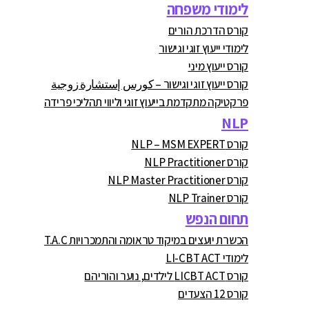
לימודי משפחה
קורס הדרכת הורים
לימודי ייעוץ זוגי וגישור
קורס ייעוץ מיני
קורס ייעוץ זוגי וגישור – كورس إستشارة زوجية
פרקטיקה מתקדמת בייעוץ זוגי וליווי תהליכי פרידה
NLP
קורס NLP – MSM EXPERT
קורס NLP Practitioner
קורס NLP Master Practitioner
קורס NLP Trainer
תחום הנפש
הכשרת יועצים במיקוד טראומה והתמכרויות T.A.C
לימודי LI-CBT ACT
קורס LICBT ACT לילדים, נוער והוריהם
קורס 12 הצעדים