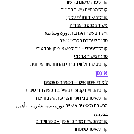
קורס פרקטיקום בגישור
קורס הנחיית גישור בחינוך
קורס גישור ומו”מ עסקי
גישור בסכסוכי עבודה
גישור בשפה הערבית دورة وساطة
סדנה לעריכת הסכמי גישור
קורס דיגיטלי – ניהול משא ומתן אפקטיבי
סדנת גישור ארגוני
קורס גישור וליווי חברתי בהתחדשות עירונית
אימון
לימודי אימון אישי – הכשרת מאמנים
קורס הנחיית קבוצות בשילוב הגישה הנרטיבית
קורס אימון בני נוער והפרעות קשב וריכוז
הכשרת מאמנים אישיים دورة تنمية بشرية – تأهيل
مدربين
קורס הכשרת מדריכי אימון – סופרוויזרים
קורס אימון משפחה