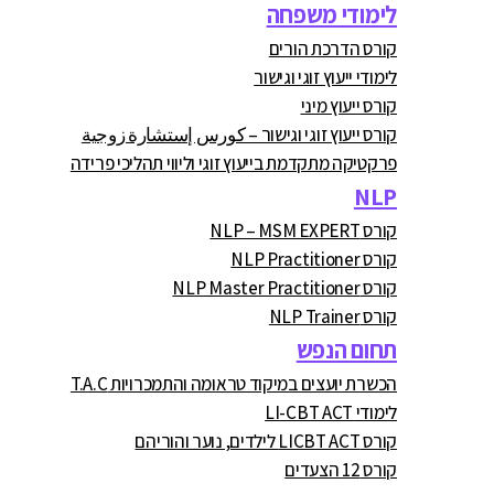
לימודי משפחה
קורס הדרכת הורים
לימודי ייעוץ זוגי וגישור
קורס ייעוץ מיני
קורס ייעוץ זוגי וגישור – كورس إستشارة زوجية
פרקטיקה מתקדמת בייעוץ זוגי וליווי תהליכי פרידה
NLP
קורס NLP – MSM EXPERT
קורס NLP Practitioner
קורס NLP Master Practitioner
קורס NLP Trainer
תחום הנפש
הכשרת יועצים במיקוד טראומה והתמכרויות T.A.C
לימודי LI-CBT ACT
קורס LICBT ACT לילדים, נוער והוריהם
קורס 12 הצעדים