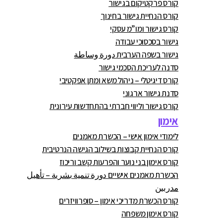
קורס פרקטיקום בגישור
קורס הנחיית גישור בחינוך
קורס גישור ומו”מ עסקי
גישור בסכסוכי עבודה
גישור בשפה הערבית دورة وساطة
סדנה לעריכת הסכמי גישור
קורס דיגיטלי – ניהול משא ומתן אפקטיבי
סדנת גישור ארגוני
קורס גישור וליווי חברתי בהתחדשות עירונית
אימון
לימודי אימון אישי – הכשרת מאמנים
קורס הנחיית קבוצות בשילוב הגישה הנרטיבית
קורס אימון בני נוער והפרעות קשב וריכוז
הכשרת מאמנים אישיים دورة تنمية بشرية – تأهيل
مدربين
קורס הכשרת מדריכי אימון – סופרוויזרים
קורס אימון משפחה