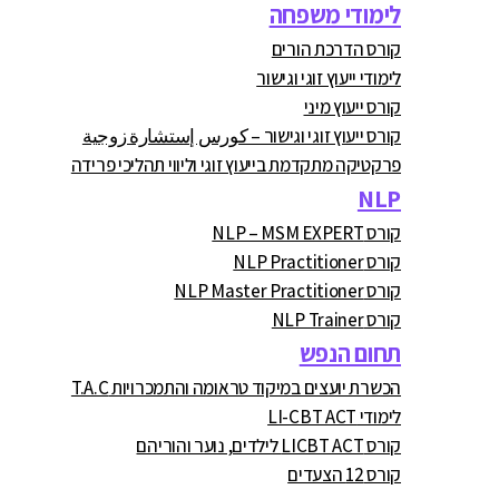
לימודי משפחה
קורס הדרכת הורים
לימודי ייעוץ זוגי וגישור
קורס ייעוץ מיני
קורס ייעוץ זוגי וגישור – كورس إستشارة زوجية
פרקטיקה מתקדמת בייעוץ זוגי וליווי תהליכי פרידה
NLP
קורס NLP – MSM EXPERT
קורס NLP Practitioner
קורס NLP Master Practitioner
קורס NLP Trainer
תחום הנפש
הכשרת יועצים במיקוד טראומה והתמכרויות T.A.C
לימודי LI-CBT ACT
קורס LICBT ACT לילדים, נוער והוריהם
קורס 12 הצעדים