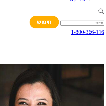
חיפוש:
1-800-366-116