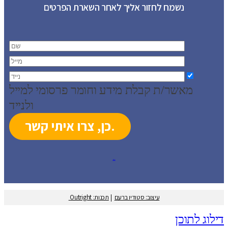
נשמח לחזור אליך לאחר השארת הפרטים
מאשר/ת קבלת מידע וחומר פרסומי למייל
ולנייד
עיצוב: סטודיו ברעם
עיצוב: סטודיו ברעם
|
תכנות: Outright
דילוג לתוכן