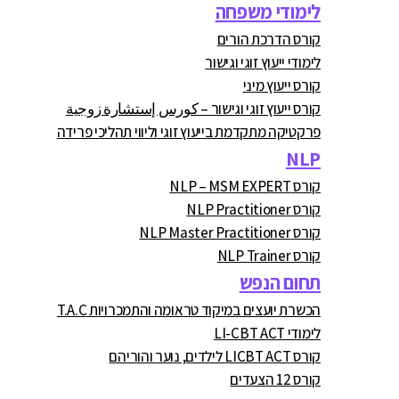
לימודי משפחה
קורס הדרכת הורים
לימודי ייעוץ זוגי וגישור
קורס ייעוץ מיני
קורס ייעוץ זוגי וגישור – كورس إستشارة زوجية
פרקטיקה מתקדמת בייעוץ זוגי וליווי תהליכי פרידה
NLP
קורס NLP – MSM EXPERT
קורס NLP Practitioner
קורס NLP Master Practitioner
קורס NLP Trainer
תחום הנפש
הכשרת יועצים במיקוד טראומה והתמכרויות T.A.C
לימודי LI-CBT ACT
קורס LICBT ACT לילדים, נוער והוריהם
קורס 12 הצעדים