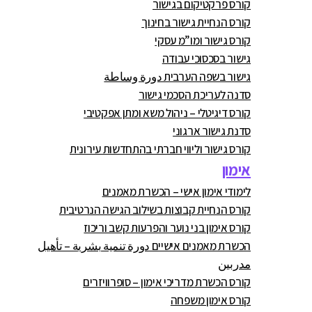
קורס פרקטיקום בגישור
קורס הנחיית גישור בחינוך
קורס גישור ומו”מ עסקי
גישור בסכסוכי עבודה
גישור בשפה הערבית دورة وساطة
סדנה לעריכת הסכמי גישור
קורס דיגיטלי – ניהול משא ומתן אפקטיבי
סדנת גישור ארגוני
קורס גישור וליווי חברתי בהתחדשות עירונית
אימון
לימודי אימון אישי – הכשרת מאמנים
קורס הנחיית קבוצות בשילוב הגישה הנרטיבית
קורס אימון בני נוער והפרעות קשב וריכוז
הכשרת מאמנים אישיים دورة تنمية بشرية – تأهيل
مدربين
קורס הכשרת מדריכי אימון – סופרוויזרים
קורס אימון משפחה