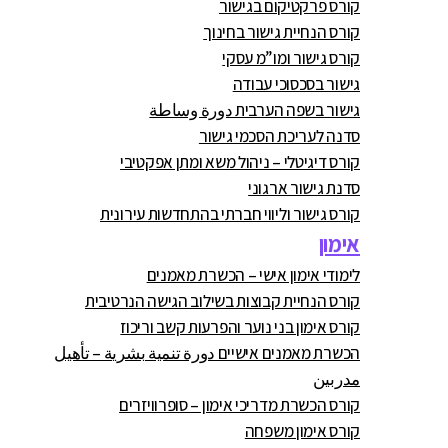
קורס פרקטיקום בגישור
קורס הנחיית גישור בחינוך
קורס גישור ומו”מ עסקי
גישור בסכסוכי עבודה
גישור בשפה הערבית دورة وساطة
סדנה לעריכת הסכמי גישור
קורס דיגיטלי – ניהול משא ומתן אפקטיבי
סדנת גישור ארגוני
קורס גישור וליווי חברתי בהתחדשות עירונית
אימון
לימודי אימון אישי – הכשרת מאמנים
קורס הנחיית קבוצות בשילוב הגישה הנרטיבית
קורס אימון בני נוער והפרעות קשב וריכוז
הכשרת מאמנים אישיים دورة تنمية بشرية – تأهيل
مدربين
קורס הכשרת מדריכי אימון – סופרוויזרים
קורס אימון משפחה