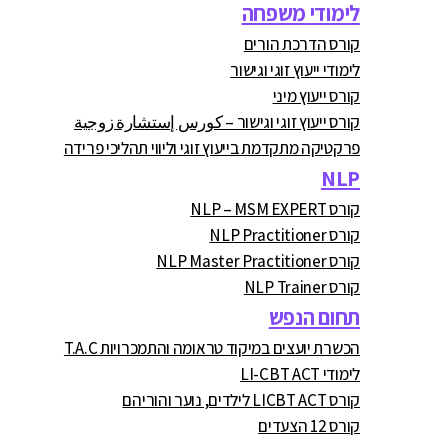
לימודי משפחה
קורס הדרכת הורים
לימודי ייעוץ זוגי וגישור
קורס ייעוץ מיני
קורס ייעוץ זוגי וגישור – كورس إستشارة زوجية
פרקטיקה מתקדמת בייעוץ זוגי וליווי תהליכי פרידה
NLP
קורס NLP – MSM EXPERT
קורס NLP Practitioner
קורס NLP Master Practitioner
קורס NLP Trainer
תחום הנפש
הכשרת יועצים במיקוד טראומה והתמכרויות T.A.C
לימודי LI-CBT ACT
קורס LICBT ACT לילדים, נוער והוריהם
קורס 12 הצעדים