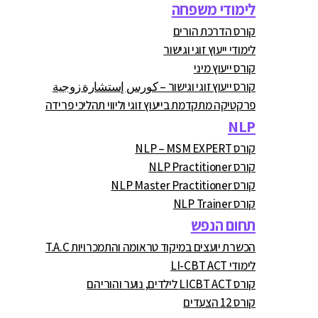
לימודי משפחה
קורס הדרכת הורים
לימודי ייעוץ זוגי וגישור
קורס ייעוץ מיני
קורס ייעוץ זוגי וגישור – كورس إستشارة زوجية
פרקטיקה מתקדמת בייעוץ זוגי וליווי תהליכי פרידה
NLP
קורס NLP – MSM EXPERT
קורס NLP Practitioner
קורס NLP Master Practitioner
קורס NLP Trainer
תחום הנפש
הכשרת יועצים במיקוד טראומה והתמכרויות T.A.C
לימודי LI-CBT ACT
קורס LICBT ACT לילדים, נוער והוריהם
קורס 12 הצעדים