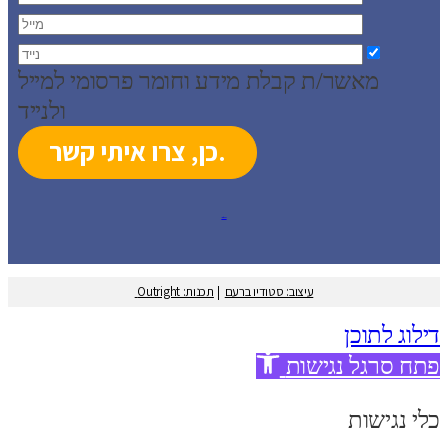
מאשר/ת קבלת מידע וחומר פרסומי למייל
ולנייד
עיצוב: סטודיו ברעם
עיצוב: סטודיו ברעם
|
תכנות: Outright
דילוג לתוכן
פתח סרגל נגישות
כלי נגישות