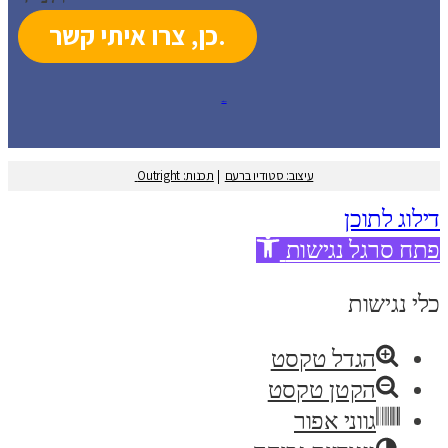
עיצוב: סטודיו ברעם
עיצוב: סטודיו ברעם
|
תכנות: Outright
דילוג לתוכן
פתח סרגל נגישות
כלי נגישות
הגדל טקסט
הקטן טקסט
גווני אפור