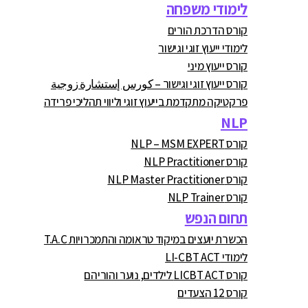
לימודי משפחה
קורס הדרכת הורים
לימודי ייעוץ זוגי וגישור
קורס ייעוץ מיני
קורס ייעוץ זוגי וגישור – كورس إستشارة زوجية
פרקטיקה מתקדמת בייעוץ זוגי וליווי תהליכי פרידה
NLP
קורס NLP – MSM EXPERT
קורס NLP Practitioner
קורס NLP Master Practitioner
קורס NLP Trainer
תחום הנפש
הכשרת יועצים במיקוד טראומה והתמכרויות T.A.C
לימודי LI-CBT ACT
קורס LICBT ACT לילדים, נוער והוריהם
קורס 12 הצעדים