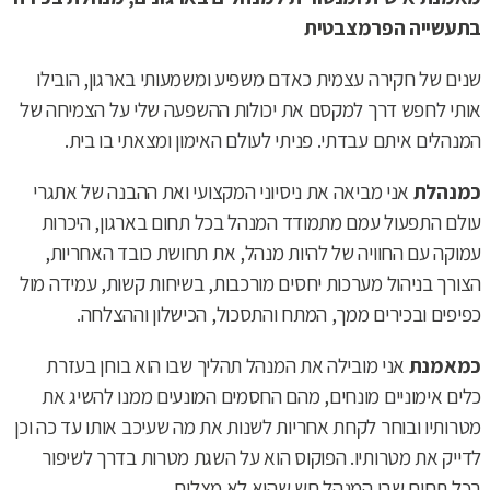
בתעשייה הפרמצבטית
שנים של חקירה עצמית כאדם משפיע ומשמעותי בארגון, הובילו
אותי לחפש דרך למקסם את יכולות ההשפעה שלי על הצמיחה של
המנהלים איתם עבדתי. פניתי לעולם האימון ומצאתי בו בית.
כמנהלת
אני מביאה את ניסיוני המקצועי ואת ההבנה של אתגרי
עולם התפעול עמם מתמודד המנהל בכל תחום בארגון, היכרות
עמוקה עם החוויה של להיות מנהל, את תחושת כובד האחריות,
הצורך בניהול מערכות יחסים מורכבות, בשיחות קשות, עמידה מול
כפיפים ובכירים ממך, המתח והתסכול, הכישלון וההצלחה.
כמאמנת
אני מובילה את המנהל תהליך שבו הוא בוחן בעזרת
כלים אימוניים מונחים, מהם החסמים המונעים ממנו להשיג את
מטרותיו ובוחר לקחת אחריות לשנות את מה שעיכב אותו עד כה וכן
לדייק את מטרותיו. הפוקוס הוא על השגת מטרות בדרך לשיפור
בכל תחום שבו המנהל חש שהוא לא מצליח.