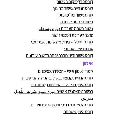
קורס פרקטיקום בגישור
קורס הנחיית גישור בחינוך
קורס גישור ומו”מ עסקי
גישור בסכסוכי עבודה
גישור בשפה הערבית دورة وساطة
סדנה לעריכת הסכמי גישור
קורס דיגיטלי – ניהול משא ומתן אפקטיבי
סדנת גישור ארגוני
קורס גישור וליווי חברתי בהתחדשות עירונית
אימון
לימודי אימון אישי – הכשרת מאמנים
קורס הנחיית קבוצות בשילוב הגישה הנרטיבית
קורס אימון בני נוער והפרעות קשב וריכוז
הכשרת מאמנים אישיים دورة تنمية بشرية – تأهيل
مدربين
קורס הכשרת מדריכי אימון – סופרוויזרים
קורס אימון משפחה