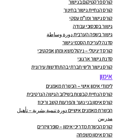
קורס פרקטיקום בגישור
קורס הנחיית גישור בחינוך
קורס גישור ומו”מ עסקי
גישור בסכסוכי עבודה
גישור בשפה הערבית دورة وساطة
סדנה לעריכת הסכמי גישור
קורס דיגיטלי – ניהול משא ומתן אפקטיבי
סדנת גישור ארגוני
קורס גישור וליווי חברתי בהתחדשות עירונית
אימון
לימודי אימון אישי – הכשרת מאמנים
קורס הנחיית קבוצות בשילוב הגישה הנרטיבית
קורס אימון בני נוער והפרעות קשב וריכוז
הכשרת מאמנים אישיים دورة تنمية بشرية – تأهيل
مدربين
קורס הכשרת מדריכי אימון – סופרוויזרים
קורס אימון משפחה