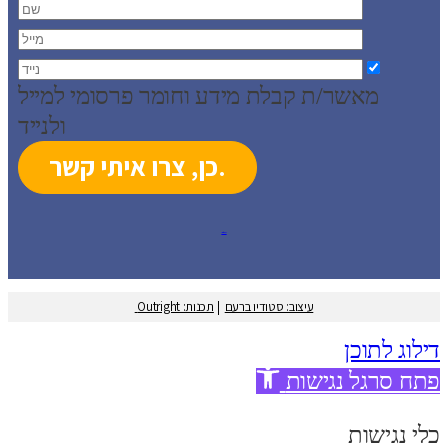
מאשר/ת קבלת מידע וחומר פרסומי למייל
ולנייד
עיצוב: סטודיו ברעם
עיצוב: סטודיו ברעם
|
תכנות: Outright
דילוג לתוכן
פתח סרגל נגישות
כלי נגישות