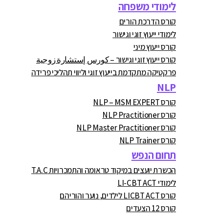
לימודי משפחה
קורס הדרכת הורים
לימודי ייעוץ זוגי וגישור
קורס ייעוץ מיני
קורס ייעוץ זוגי וגישור – كورس إستشارة زوجية
פרקטיקה מתקדמת בייעוץ זוגי וליווי תהליכי פרידה
NLP
קורס NLP – MSM EXPERT
קורס NLP Practitioner
קורס NLP Master Practitioner
קורס NLP Trainer
תחום הנפש
הכשרת יועצים במיקוד טראומה והתמכרויות T.A.C
לימודי LI-CBT ACT
קורס LICBT ACT לילדים, נוער והוריהם
קורס 12 הצעדים