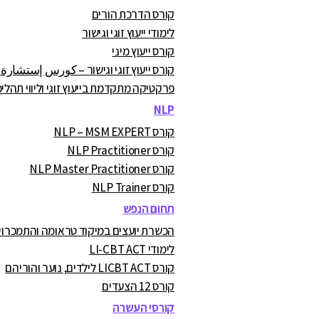
קורס הדרכת הורים
לימודי ייעוץ זוגי וגישור
קורס ייעוץ מיני
קורס ייעוץ זוגי וגישור – كورس إستشارة
פרקטיקה מתקדמת בייעוץ זוגי וליווי תהליכ
NLP
קורס NLP – MSM EXPERT
קורס NLP Practitioner
קורס NLP Master Practitioner
קורס NLP Trainer
תחום הנפש
הכשרת יועצים במיקוד טראומה והתמכרויות A.C
לימודי LI-CBT ACT
קורס LICBT ACT לילדים, נוער והוריהם
קורס 12 הצעדים
קורסי העשרה