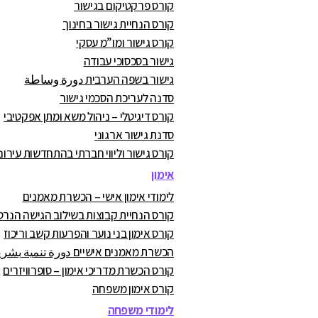
קורס פרקטיקום בגישור
קורס הנחיית גישור בחינוך
קורס גישור ומו”מ עסקי
גישור בסכסוכי עבודה
גישור בשפה הערבית دورة وساطة
סדנה לעריכת הסכמי גישור
קורס דיגיטלי – ניהול משא ומתן אפקטיבי
סדנת גישור ארגוני
קורס גישור וליווי חברתי בהתחדשות עירונ
אימון
לימודי אימון אישי – הכשרת מאמנים
קורס הנחיית קבוצות בשילוב הגישה הנרט
קורס אימון בני נוער והפרעות קשב וריכוז
הכשרת מאמנים אישיים دورة تنمية بشرية
קורס הכשרת מדריכי אימון – סופרוויזרים
קורס אימון משפחה
לימודי משפחה