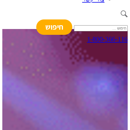
חיפוש:
1-800-366-116