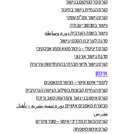
קורס פרקטיקום בגישור
קורס הנחיית גישור בחינוך
קורס גישור ומו”מ עסקי
גישור בסכסוכי עבודה
גישור בשפה הערבית دورة وساطة
סדנה לעריכת הסכמי גישור
קורס דיגיטלי – ניהול משא ומתן אפקטיבי
סדנת גישור ארגוני
קורס גישור וליווי חברתי בהתחדשות עירונית
אימון
לימודי אימון אישי – הכשרת מאמנים
קורס הנחיית קבוצות בשילוב הגישה הנרטיבית
קורס אימון בני נוער והפרעות קשב וריכוז
הכשרת מאמנים אישיים دورة تنمية بشرية – تأهيل
مدربين
קורס הכשרת מדריכי אימון – סופרוויזרים
קורס אימון משפחה