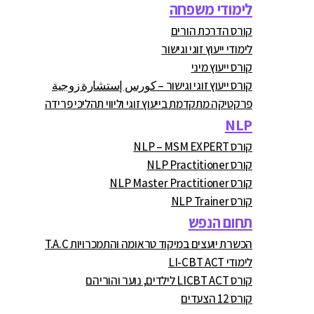
לימודי משפחה
קורס הדרכת הורים
לימודי ייעוץ זוגי וגישור
קורס ייעוץ מיני
קורס ייעוץ זוגי וגישור – كورس إستشارة زوجية
פרקטיקה מתקדמת בייעוץ זוגי וליווי תהליכי פרידה
NLP
קורס NLP – MSM EXPERT
קורס NLP Practitioner
קורס NLP Master Practitioner
קורס NLP Trainer
תחום הנפש
הכשרת יועצים במיקוד טראומה והתמכרויות T.A.C
לימודי LI-CBT ACT
קורס LICBT ACT לילדים, נוער והוריהם
קורס 12 הצעדים