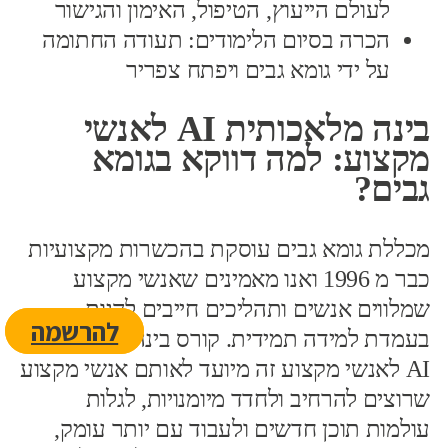
לעולם הייעוץ, הטיפול, האימון והגישור
הכרה בסיום הלימודים: תעודה החתומה
על ידי גומא גבים ויפתח צפריר
בינה מלאכותית AI לאנשי
מקצוע: למה דווקא בגומא
גבים?
מכללת גומא גבים עוסקת בהכשרות מקצועיות
כבר מ 1996 ואנו מאמינים שאנשי מקצוע
שמלווים אנשים ותהליכים חייבים להיות
להרשמה
בעמדת למידה תמידית. קורס בינה מלאכותית
AI לאנשי מקצוע זה מיועד לאותם אנשי מקצוע
שרוצים להרחיב ולחדד מיומנויות, לגלות
עולמות תוכן חדשים ולעבוד עם יותר עומק,