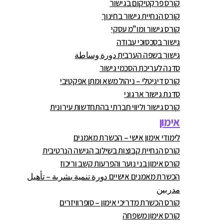
קורס פרקטיקום בגישור
קורס הנחיית גישור בחינוך
קורס גישור ומו”מ עסקי
גישור בסכסוכי עבודה
גישור בשפה הערבית دورة وساطة
סדנה לעריכת הסכמי גישור
קורס דיגיטלי – ניהול משא ומתן אפקטיבי
סדנת גישור ארגוני
קורס גישור וליווי חברתי בהתחדשות עירונית
אימון
לימודי אימון אישי – הכשרת מאמנים
קורס הנחיית קבוצות בשילוב הגישה הנרטיבית
קורס אימון בני נוער והפרעות קשב וריכוז
הכשרת מאמנים אישיים دورة تنمية بشرية – تأهيل
مدربين
קורס הכשרת מדריכי אימון – סופרוויזרים
קורס אימון משפחה