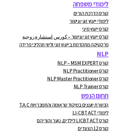
לימודי משפחה
קורס הדרכת הורים
לימודי ייעוץ זוגי וגישור
קורס ייעוץ מיני
קורס ייעוץ זוגי וגישור – كورس إستشارة زوجية
פרקטיקה מתקדמת בייעוץ זוגי וליווי תהליכי פרידה
NLP
קורס NLP – MSM EXPERT
קורס NLP Practitioner
קורס NLP Master Practitioner
קורס NLP Trainer
תחום הנפש
הכשרת יועצים במיקוד טראומה והתמכרויות T.A.C
לימודי LI-CBT ACT
קורס LICBT ACT לילדים, נוער והוריהם
קורס 12 הצעדים