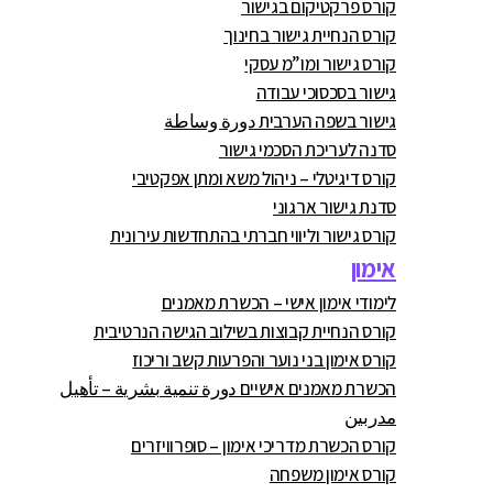
קורס פרקטיקום בגישור
קורס הנחיית גישור בחינוך
קורס גישור ומו”מ עסקי
גישור בסכסוכי עבודה
גישור בשפה הערבית دورة وساطة
סדנה לעריכת הסכמי גישור
קורס דיגיטלי – ניהול משא ומתן אפקטיבי
סדנת גישור ארגוני
קורס גישור וליווי חברתי בהתחדשות עירונית
אימון
לימודי אימון אישי – הכשרת מאמנים
קורס הנחיית קבוצות בשילוב הגישה הנרטיבית
קורס אימון בני נוער והפרעות קשב וריכוז
הכשרת מאמנים אישיים دورة تنمية بشرية – تأهيل
مدربين
קורס הכשרת מדריכי אימון – סופרוויזרים
קורס אימון משפחה