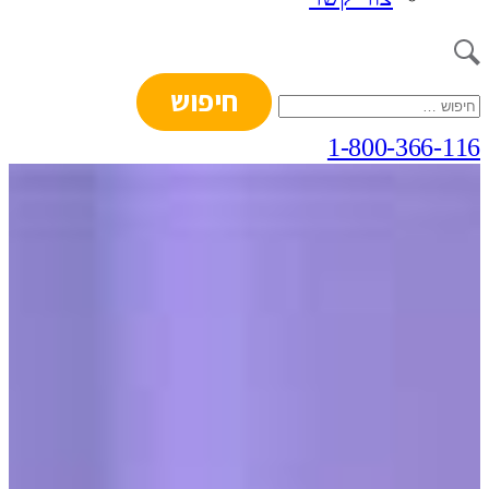
חיפוש:
1-800-366-116