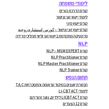
לימודי משפחה
קורס הדרכת הורים
לימודי ייעוץ זוגי וגישור
קורס ייעוץ מיני
קורס ייעוץ זוגי וגישור – كورس إستشارة زوجية
פרקטיקה מתקדמת בייעוץ זוגי וליווי תהליכי פרידה
NLP
קורס NLP – MSM EXPERT
קורס NLP Practitioner
קורס NLP Master Practitioner
קורס NLP Trainer
תחום הנפש
הכשרת יועצים במיקוד טראומה והתמכרויות T.A.C
לימודי LI-CBT ACT
קורס LICBT ACT לילדים, נוער והוריהם
קורס 12 הצעדים