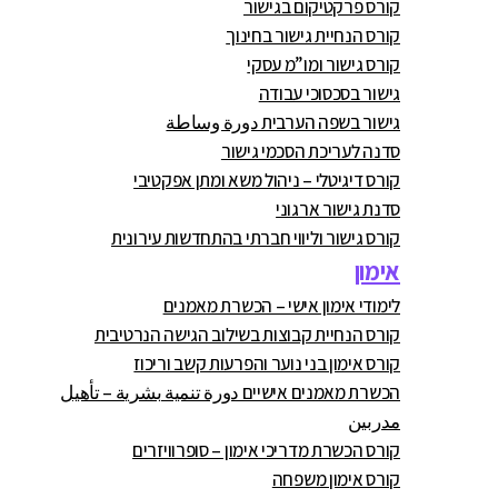
קורס פרקטיקום בגישור
קורס הנחיית גישור בחינוך
קורס גישור ומו”מ עסקי
גישור בסכסוכי עבודה
גישור בשפה הערבית دورة وساطة
סדנה לעריכת הסכמי גישור
קורס דיגיטלי – ניהול משא ומתן אפקטיבי
סדנת גישור ארגוני
קורס גישור וליווי חברתי בהתחדשות עירונית
אימון
לימודי אימון אישי – הכשרת מאמנים
קורס הנחיית קבוצות בשילוב הגישה הנרטיבית
קורס אימון בני נוער והפרעות קשב וריכוז
הכשרת מאמנים אישיים دورة تنمية بشرية – تأهيل
مدربين
קורס הכשרת מדריכי אימון – סופרוויזרים
קורס אימון משפחה