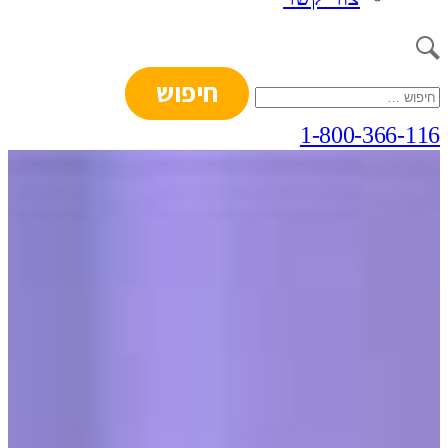
חיפוש:
1-800-366-116