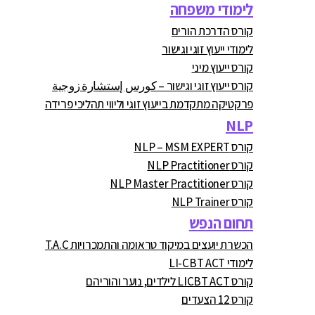
לימודי משפחה
קורס הדרכת הורים
לימודי ייעוץ זוגי וגישור
קורס ייעוץ מיני
קורס ייעוץ זוגי וגישור – كورس إستشارة زوجية
פרקטיקה מתקדמת בייעוץ זוגי וליווי תהליכי פרידה
NLP
קורס NLP – MSM EXPERT
קורס NLP Practitioner
קורס NLP Master Practitioner
קורס NLP Trainer
תחום הנפש
הכשרת יועצים במיקוד טראומה והתמכרויות T.A.C
לימודי LI-CBT ACT
קורס LICBT ACT לילדים, נוער והוריהם
קורס 12 הצעדים